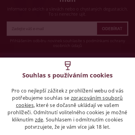
Informace o akcích a slevách nebo o chystaných degustacích.
To si nenechte ujít.
Přihlášením odběru novinek souhlasíte s podmínkami ochrany
osobních údajů
Wine concept s.r.o.
Souhlas s používáním cookies
Legislativa
Pro co nejlepší zážitek z prohlížení webu od vás
Zákaz prodeje alkoholických nápojů osobám
mladších 18 let.
potřebujeme souhlas se
zpracováním souborů
cookies
, které se dočasně ukládají ve vašem
prohlížeči. Odmítnutí volitelného cookies je možné
Naše služby
kliknutím
zde
. Souhlasem i odmítnutím cookies
potvrzujete, že je vám více jak 18 let.
Vše o nákupu