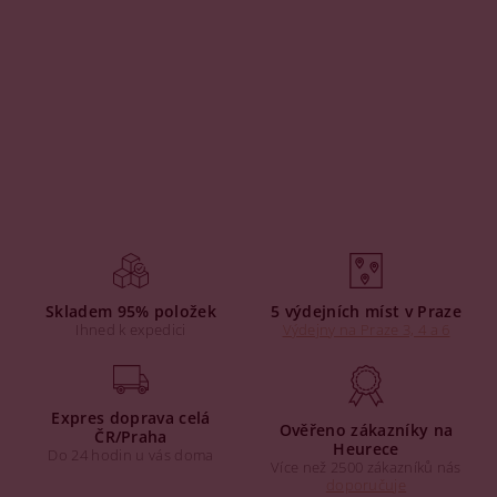
Skladem 95% položek
5 výdejních míst v Praze
Ihned k expedici
Výdejny na Praze 3, 4 a 6
Expres doprava celá
Ověřeno zákazníky na
ČR/Praha
Heurece
Do 24 hodin u vás doma
Více než 2500 zákazníků nás
doporučuje