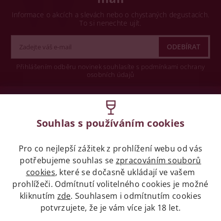
Informace o akcích a slevách nebo o chystaných degustacích.
To si nenechte ujít.
Přihlášením odběru novinek souhlasíte s podmínkami ochrany
osobních údajů
Wine concept s.r.o.
Souhlas s používáním cookies
Legislativa
Pro co nejlepší zážitek z prohlížení webu od vás
Zákaz prodeje alkoholických nápojů osobám
mladších 18 let.
potřebujeme souhlas se
zpracováním souborů
cookies
, které se dočasně ukládají ve vašem
prohlížeči. Odmítnutí volitelného cookies je možné
Naše služby
kliknutím
zde
. Souhlasem i odmítnutím cookies
potvrzujete, že je vám více jak 18 let.
Vše o nákupu