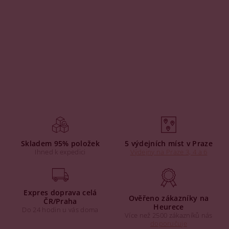
Skladem 95% položek
5 výdejních míst v Praze
Ihned k expedici
Výdejny na Praze 3, 4 a 6
Expres doprava celá
Ověřeno zákazníky na
ČR/Praha
Heurece
Do 24 hodin u vás doma
Více než 2500 zákazníků nás
doporučuje