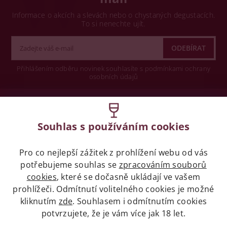
Informace o akcích a slevách nebo o chystaných degustacích.
To si nenechte ujít.
Přihlášením odběru novinek souhlasíte s podmínkami ochrany
osobních údajů
Wine concept s.r.o.
Souhlas s používáním cookies
Legislativa
Pro co nejlepší zážitek z prohlížení webu od vás
Zákaz prodeje alkoholických nápojů osobám
mladších 18 let.
potřebujeme souhlas se
zpracováním souborů
cookies
, které se dočasně ukládají ve vašem
prohlížeči. Odmítnutí volitelného cookies je možné
Naše služby
kliknutím
zde
. Souhlasem i odmítnutím cookies
potvrzujete, že je vám více jak 18 let.
Vše o nákupu