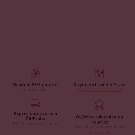
Skladem 95% položek
5 výdejních míst v Praze
Ihned k expedici
Výdejny na Praze 3, 4 a 6
Expres doprava celá
Ověřeno zákazníky na
ČR/Praha
Heurece
Do 24 hodin u vás doma
Více než 2500 zákazníků nás
doporučuje