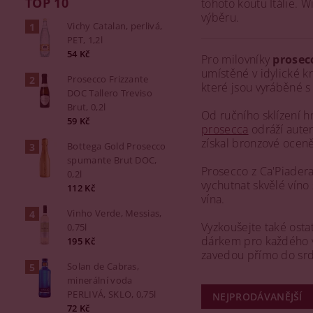
TOP 10
tohoto koutu Itálie. 
výběru.
Vichy Catalan, perlivá,
PET, 1,2l
54 Kč
Pro milovníky
prosec
umístěné v idylické k
Prosecco Frizzante
které jsou vyráběné s
DOC Tallero Treviso
Brut, 0,2l
Od ručního sklízení hr
59 Kč
prosecca
odráží auten
získal bronzové ocen
Bottega Gold Prosecco
spumante Brut DOC,
Prosecco z Ca'Piadera
0,2l
vychutnat skvělé víno
112 Kč
vína.
Vinho Verde, Messias,
Vyzkoušejte také osta
0,75l
dárkem pro každého vi
195 Kč
zavedou přímo do sr
Solan de Cabras,
minerální voda
PERLIVÁ, SKLO, 0,75l
NEJPRODÁVANĚJŠÍ
72 Kč