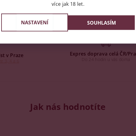
více jak 18 let.
NASTAVENÍ
SOUHLASÍM
Expres doprava celá ČR/Pr
st v Praze
Do 24 hodin u vás doma
e 3, 4 a 6
Jak nás hodnotíte