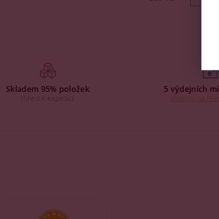
Skladem 95% položek
5 výdejních mí
Ihned k expedici
Výdejny na Praz