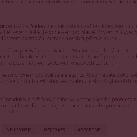
Winehouse.cz nabízí milovníkům vína možnost objevit tuto uni
ca
přináší Ca'Piadera neopakovatelný zážitek, který kombinuje 
rajině severní Itálie, je domovem pro slavné
Prosecco Superio
 důrazem na tradiční metody a osobní přístup k vinici.
oznů po pečlivé prořezávání, Ca'Piadera si zachovává historick
ticitu a charakter této unikátní oblasti. Kromě prosecca se z
ění na Decanterových světových vínarských cenách.
 je synonymem pro kvalitu a eleganci. Ať už hledáte dokonal
 s přáteli, nabídka Winehouse.cz zahrnuje široký výběr těch n
tní produkty z naší široké nabídky, včetně
akčního prosecca
n
nařského nadšence. Objevte kouzlo italského prosecca s Ca'P
dce
Itálie
.
NEJLEVNĚJŠÍ
NEJDRAŽŠÍ
ABECEDNĚ