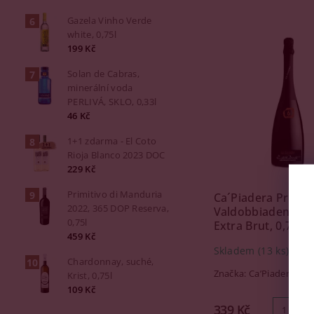
Gazela Vinho Verde
white, 0,75l
199 Kč
Solan de Cabras,
minerální voda
PERLIVÁ, SKLO, 0,33l
46 Kč
1+1 zdarma - El Coto
Rioja Blanco 2023 DOC
229 Kč
Primitivo di Manduria
Ca´Piadera Prose
2022, 365 DOP Reserva,
Valdobbiadene D
0,75l
Extra Brut, 0,75l
459 Kč
Skladem
(13 ks)
Chardonnay, suché,
Značka:
Ca’Piadera
Krist, 0,75l
109 Kč
339 Kč