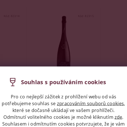
Kód:
82314
Kód:
82315
cco
Ca´Piadera Prosecco
Ca´Piad
Souhlas s používáním cookies
OCG
Valdobbiadene DOCG
Valdobb
Extra Dry, 0,75l
Brut, 0,7
Pro co nejlepší zážitek z prohlížení webu od vás
Skladem
(11 ks)
Skladem
potřebujeme souhlas se
zpracováním souborů cookies
,
které se dočasně ukládají ve vašem prohlížeči.
Značka:
Ca’Piadera
Značka:
Ca
Odmítnutí volitelného cookies je možné kliknutím
zde
.
Souhlasem i odmítnutím cookies potvrzujete, že je vám
339 Kč
339 Kč