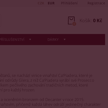
CZK
EUR
Přihlášení
Registrace
Košík:
0 Kč
0
PŘÍSLUŠENSTVÍ
DÁRKY
štanů, se nachází vinice vinařství Ca'Piadera, které je
ní odrůdy Glera, z níž Ca'Piadera vyrábí své Prosecco
dkem pečlivého zachování tradičních metod, které
ání pro každý hrozen.
ií a oceněním bronzem od Decanter v roce 2015.
ařstvím, přičemž každá láhev odráží jedinečný charakter