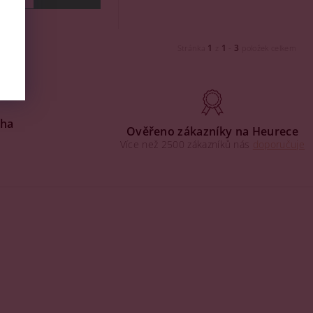
1
1
3
Stránka
z
-
položek celkem
aha
Ověřeno zákazníky na Heurece
Více než 2500 zákazníků nás
doporučuje