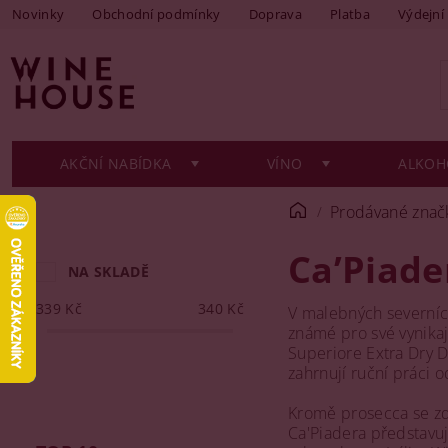
Novinky
Obchodní podmínky
Doprava
Platba
Výdejní
AKČNÍ NABÍDKA
VÍNO
ALKOH
Prodávané znač
Ca’Piade
NA SKLADĚ
339
Kč
340
Kč
V malebných severních 
známé pro své vynikaj
Superiore Extra Dry 
zahrnují ruční práci o
Kromě prosecca se zd
Ca'Piadera představu