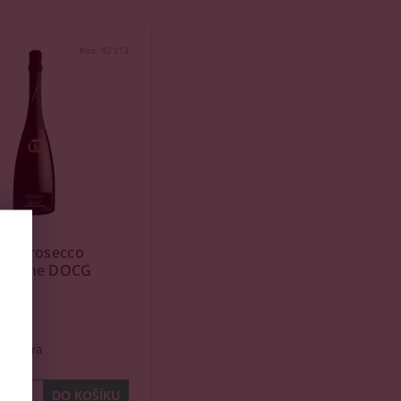
Kód:
82313
era Prosecco
iadene DOCG
5l
(7 ks)
’Piadera