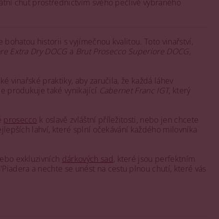
kátní chuť prostřednictvím svého pečlivě vybraného
bohatou historii s vyjímečnou kvalitou. Toto vinařství,
re Extra Dry DOCG
a
Brut Prosecco Superiore DOCG
,
é vinařské praktiky, aby zaručila, že každá láhev
de produkuje také vynikající
Cabernet Franc IGT
, který
é
prosecco
k oslavě zvláštní příležitosti, nebo jen chcete
ejlepších lahví, které splní očekávání každého milovníka
ebo exkluzivních
dárkových sad
, které jsou perfektním
iadera a nechte se unést na cestu plnou chutí, které vás