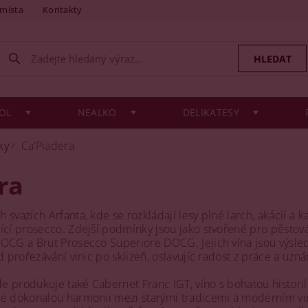
 místa
Kontakty
OL
NEALKO
DELIKATESY
ky
Ca’Piadera
ra
svazích Arfanta, kde se rozkládají lesy plné larch, akácií a ka
ící prosecco. Zdejší podmínky jsou jako stvořené pro pěstová
DOCG a Brut Prosecco Superiore DOCG. Jejich vína jsou výsle
d prořezávání vinic po sklizeň, oslavujíc radost z práce a uzn
e produkuje také Cabernet Franc IGT, víno s bohatou histor
je dokonalou harmonii mezi starými tradicemi a moderním vin