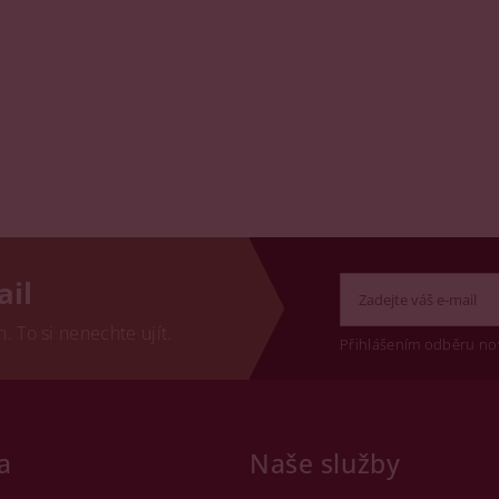
ail
 To si nenechte ujít.
Přihlášením odběru no
a
Naše služby