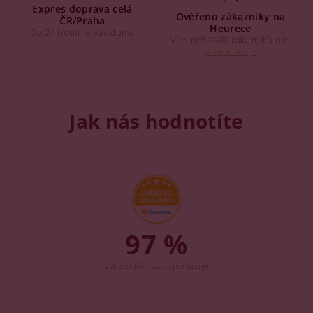
Expres doprava celá
Ověřeno zákazníky na
ČR/Praha
Heurece
Do 24 hodin u vás doma
Více než 2500 zákazníků nás
doporučuje
Jak nás hodnotíte
97 %
zákazníků nás doporučuje