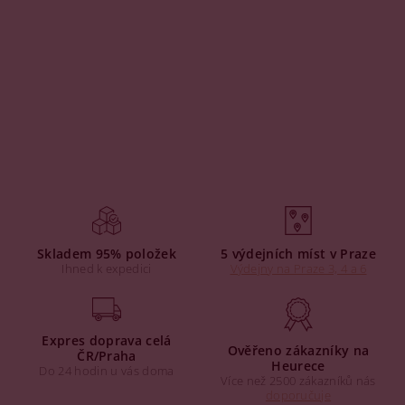
Skladem 95% položek
5 výdejních míst v Praze
Ihned k expedici
Výdejny na Praze 3, 4 a 6
Expres doprava celá
Ověřeno zákazníky na
ČR/Praha
Heurece
Do 24 hodin u vás doma
Více než 2500 zákazníků nás
doporučuje