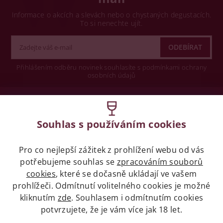
Informace o akcích a slevách nebo o chystaných degustacích.
To si nenechte ujít.
Přihlášením odběru novinek souhlasíte s podmínkami ochrany
osobních údajů
Wine concept s.r.o.
Souhlas s používáním cookies
Legislativa
Pro co nejlepší zážitek z prohlížení webu od vás
Zákaz prodeje alkoholických nápojů osobám
mladších 18 let.
potřebujeme souhlas se
zpracováním souborů
cookies
, které se dočasně ukládají ve vašem
prohlížeči. Odmítnutí volitelného cookies je možné
Naše služby
kliknutím
zde
. Souhlasem i odmítnutím cookies
potvrzujete, že je vám více jak 18 let.
Vše o nákupu