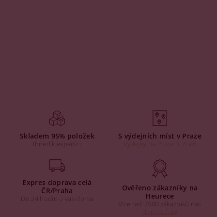
Skladem 95% položek
5 výdejních míst v Praze
Ihned k expedici
Výdejny na Praze 3, 4 a 6
Expres doprava celá
Ověřeno zákazníky na
ČR/Praha
Heurece
Do 24 hodin u vás doma
Více než 2500 zákazníků nás
doporučuje