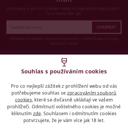
Informace o akcích a slevách nebo o chystaných degustacích.
To si nenechte ujít.
Přihlášením odběru novinek souhlasíte s podmínkami ochrany
osobních údajů
Wine concept s.r.o.
Souhlas s používáním cookies
Legislativa
Pro co nejlepší zážitek z prohlížení webu od vás
Zákaz prodeje alkoholických nápojů osobám
mladších 18 let.
potřebujeme souhlas se
zpracováním souborů
cookies
, které se dočasně ukládají ve vašem
prohlížeči. Odmítnutí volitelného cookies je možné
Naše služby
kliknutím
zde
. Souhlasem i odmítnutím cookies
potvrzujete, že je vám více jak 18 let.
Vše o nákupu