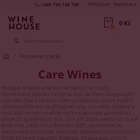
Přihlášení
Registrace
+420 730 150 750
0 Kč
0
Prodávané značky
Care Wines
Bodegas Añadas, vinařství nacházející se v srdci
Denominace původu Cariñena, bylo založeno aragonskými
rodinami Díaz a Lázaro s cílem produkovat vysoce kvalitní
středomořská vína za přístupné ceny. Od svého založení v
roce 2000 se toto vinařství rychle etablovalo jako jedna z
předních španělských vinic. Již v září 2003 uvedlo na trh své
první víno, CARE Finca Bancales 2001, pocházející ze
starých vinic Grenache, které byly základem jejich projektu.
Tímto počinem započalo Bodegas Añadas svou cestu k