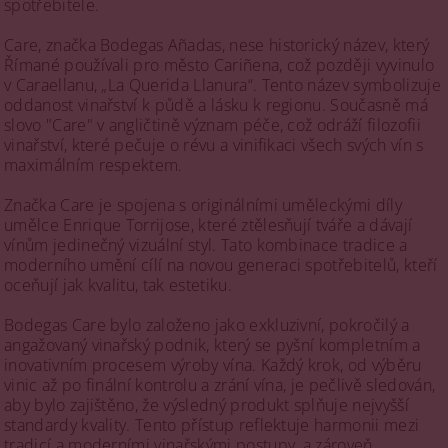
spotřebitele.
Care, značka Bodegas Añadas, nese historický název, který
Římané používali pro město Cariñena, což později vyvinulo
v Caraellanu, „La Querida Llanura“. Tento název symbolizuje
oddanost vinařství k půdě a lásku k regionu. Současně má
slovo "Care" v angličtině význam péče, což odráží filozofii
vinařství, které pečuje o révu a vinifikaci všech svých vín s
maximálním respektem.
Značka Care je spojena s originálními uměleckými díly
umělce Enrique Torrijose, které ztělesňují tváře a dávají
vínům jedinečný vizuální styl. Tato kombinace tradice a
moderního umění cílí na novou generaci spotřebitelů, kteří
oceňují jak kvalitu, tak estetiku.
Bodegas Care bylo založeno jako exkluzivní, pokročilý a
angažovaný vinařský podnik, který se pyšní kompletním a
inovativním procesem výroby vína. Každý krok, od výběru
vinic až po finální kontrolu a zrání vína, je pečlivě sledován,
aby bylo zajištěno, že výsledný produkt splňuje nejvyšší
standardy kvality. Tento přístup reflektuje harmonii mezi
tradicí a moderními vinařskými postupy, a zároveň