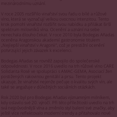
mezinárodnímu uznání.
V roce 2005 rozšířilo vinařství svou řadu o bílé a růžové
víno, která se vyznačují velkou ovocnou intenzitou. Tento
krok pomohl vinařství rozšířit svou nabídku a přilákat širší
spektrum milovníků vína. Ocenění a uznání na sebe
nenechala dlouho čekat. V roce 2010 byla Bodegas Añadas
oceněna Aragonskou akademií gastronomie titulem
„Nejlepší vinařství v Aragonii“, což je prestižní ocenění
potvrzující jejich závazek k excelenci.
Bodegas Añadas se rovněž zapojilo do společenské
odpovědnosti. V roce 2016 uvedlo na trh růžové víno CARE
Solidarita Rosé ve spolupráci s AMAC-GEMA, Asociací žen
postižených rakovinou genitálií a prsu. Tento projekt
ukazuje, že vinařství nejenže pečuje o kvalitu svých vín, ale
také se angažuje v důležitých sociálních otázkách.
Rok 2020 byl pro Bodegas Añadas významným milníkem,
kdy oslavilo své 20. výročí. Při této příležitosti uvedlo na trh
svá nejpůvodnější vína a změnilo styl balení své značky, aby
ještě více reflektovalo moderní trendy a přitahovalo nové