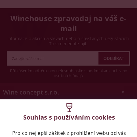
Winehouse zpravodaj na váš e-
mail
Informace o akcích a slevách nebo o chystaných degustacích.
To si nenechte ujít.
Přihlášením odběru novinek souhlasíte s podmínkami ochrany
osobních údajů
Wine concept s.r.o.
Legislativa
Souhlas s používáním cookies
Zákaz prodeje alkoholických nápojů osobám
mladších 18 let.
Pro co nejlepší zážitek z prohlížení webu od vás