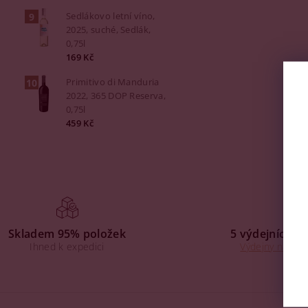
Sedlákovo letní víno,
2025, suché, Sedlák,
0,75l
169 Kč
Primitivo di Manduria
2022, 365 DOP Reserva,
0,75l
459 Kč
Skladem 95% položek
5 výdejních mí
Ihned k expedici
Výdejny na Praz