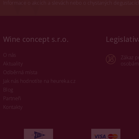
Informace o akcích a slevách nebo o chystaných degustacích.
Wine concept s.r.o.
Legislativ
O nás
Zákaz p
Aktuality
osobám 
Odběrná místa
Jak nás hodnotíte na heureka.cz
Blog
Partneři
Kontakty