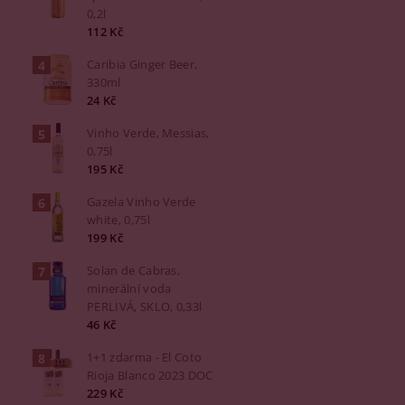
0,2l
112 Kč
Caribia Ginger Beer,
330ml
24 Kč
Vinho Verde, Messias,
0,75l
195 Kč
Gazela Vinho Verde
white, 0,75l
199 Kč
Solan de Cabras,
minerální voda
PERLIVÁ, SKLO, 0,33l
46 Kč
1+1 zdarma - El Coto
Rioja Blanco 2023 DOC
229 Kč