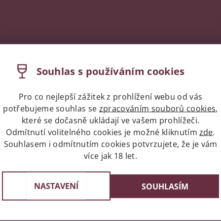
Souhlas s používáním cookies
Pro co nejlepší zážitek z prohlížení webu od vás
potřebujeme souhlas se
zpracováním souborů cookies
,
které se dočasně ukládají ve vašem prohlížeči.
Odmítnutí volitelného cookies je možné kliknutím
zde
.
Souhlasem i odmítnutím cookies potvrzujete, že je vám
více jak 18 let.
Expres doprava celá ČR/Pr
st v Praze
Do 24 hodin u vás doma
e 3, 4 a 6
NASTAVENÍ
SOUHLASÍM