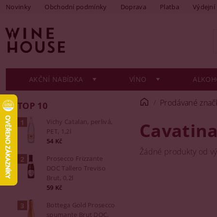
Novinky
Obchodní podmínky
Doprava
Platba
Výdejní
AKČNÍ NABÍDKA
VÍNO
ALKOH
Prodávané znač
TOP 10
Vichy Catalan, perlivá,
Cavatin
PET, 1,2l
54 Kč
Žádné produkty od v
Prosecco Frizzante
DOC Tallero Treviso
Brut, 0,2l
59 Kč
Bottega Gold Prosecco
spumante Brut DOC,