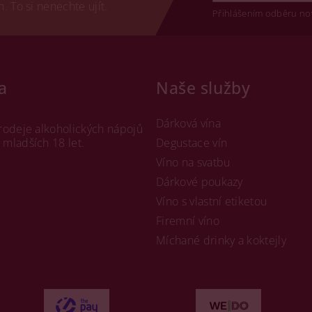
 To si nenechte ujít.
Přihlášením odběru no
a
Naše služby
Dárková vína
rodeje alkoholických nápojů
mladších 18 let.
Degustace vín
Víno na svatbu
Dárkové poukazy
Víno s vlastní etiketou
Firemní víno
Míchané drinky a koktejly