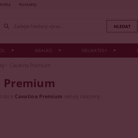
 místa
Kontakty
OL
NEALKO
DELIKATESY
ky
Cavatina Premium
a Premium
ýrobce
Cavatina Premium
nebyly nalezeny....