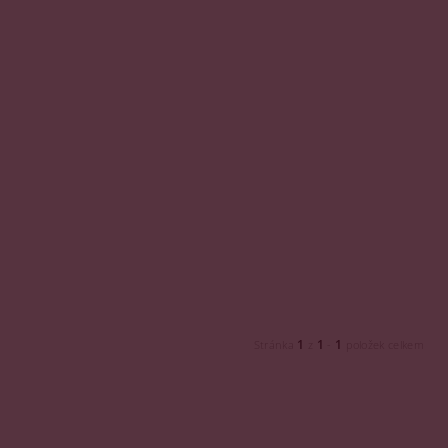
1
1
1
Stránka
z
-
položek celkem