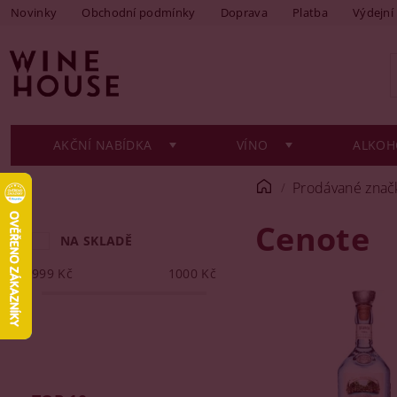
Novinky
Obchodní podmínky
Doprava
Platba
Výdejní
AKČNÍ NABÍDKA
VÍNO
ALKOH
Prodávané znač
Cenote
NA SKLADĚ
999
Kč
1000
Kč