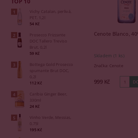
TOP 10
Vichy Catalan, perlivá,
PET, 1,2l
54 Kč
Cenote Blanco, 40%
Prosecco Frizzante
DOC Tallero Treviso
Brut, 0,2l
59 Kč
Skladem
(1 ks)
Bottega Gold Prosecco
Značka:
Cenote
spumante Brut DOC,
0,2l
999 Kč
112 Kč
Caribia Ginger Beer,
330ml
24 Kč
Vinho Verde, Messias,
0,75l
195 Kč