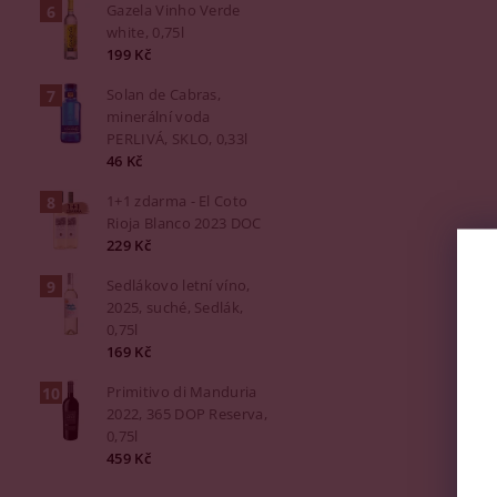
Gazela Vinho Verde
white, 0,75l
199 Kč
Solan de Cabras,
minerální voda
PERLIVÁ, SKLO, 0,33l
46 Kč
1+1 zdarma - El Coto
Rioja Blanco 2023 DOC
229 Kč
Sedlákovo letní víno,
2025, suché, Sedlák,
0,75l
169 Kč
Primitivo di Manduria
2022, 365 DOP Reserva,
0,75l
459 Kč