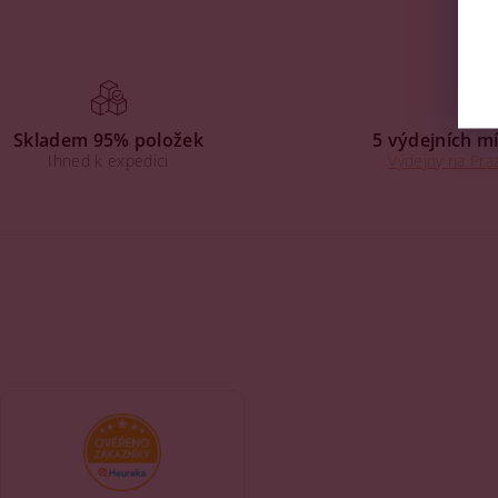
Skladem 95% položek
5 výdejních mí
Ihned k expedici
Výdejny na Praz