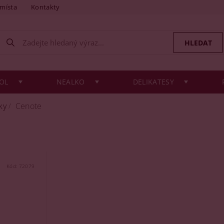
 místa
Kontakty
OL
NEALKO
DELIKATESY
ky
Cenote
Kód:
72079