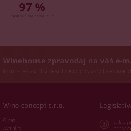
97 %
zákazníků nás doporučuje
Winehouse zpravodaj na váš e-m
Informace o akcích a slevách nebo o chystaných degustacích.
Wine concept s.r.o.
Legislativ
O nás
Zákaz p
Aktuality
osobám 