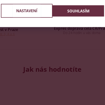
NASTAVENÍ
SOUHLASÍM
Expres doprava celá ČR/Pr
st v Praze
Do 24 hodin u vás doma
e 3, 4 a 6
Jak nás hodnotíte