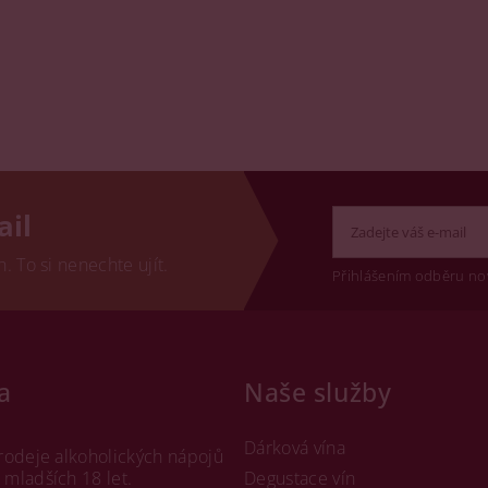
ail
 To si nenechte ujít.
Přihlášením odběru no
a
Naše služby
Dárková vína
rodeje alkoholických nápojů
mladších 18 let.
Degustace vín