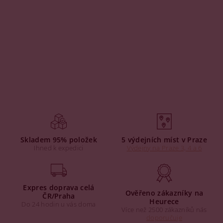
Skladem 95% položek
5 výdejních míst v Praze
Ihned k expedici
Výdejny na Praze 3, 4 a 6
Expres doprava celá
Ověřeno zákazníky na
ČR/Praha
Heurece
Do 24 hodin u vás doma
Více než 2500 zákazníků nás
doporučuje