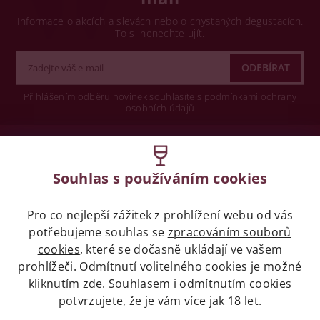
Informace o akcích a slevách nebo o chystaných degustacích.
To si nenechte ujít.
Přihlášením odběru novinek souhlasíte s podmínkami ochrany
osobních údajů
Wine concept s.r.o.
Souhlas s používáním cookies
Legislativa
Pro co nejlepší zážitek z prohlížení webu od vás
Zákaz prodeje alkoholických nápojů osobám
mladších 18 let.
potřebujeme souhlas se
zpracováním souborů
cookies
, které se dočasně ukládají ve vašem
prohlížeči. Odmítnutí volitelného cookies je možné
Naše služby
kliknutím
zde
. Souhlasem i odmítnutím cookies
potvrzujete, že je vám více jak 18 let.
Vše o nákupu