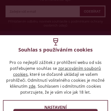
Přihlášením odběru novinek souhlasíte s podmínkami ochrany
osobních údajů
Wine concept s.r.o.
Souhlas s používáním cookies
Legislativa
Pro co nejlepší zážitek z prohlížení webu od vás
Zákaz prodeje alkoholických nápojů osobám
mladších 18 let.
potřebujeme souhlas se
zpracováním souborů
cookies
, které se dočasně ukládají ve vašem
prohlížeči. Odmítnutí volitelného cookies je možné
Naše služby
kliknutím
zde
. Souhlasem i odmítnutím cookies
potvrzujete, že je vám více jak 18 let.
Vše o nákupu
NASTAVENÍ