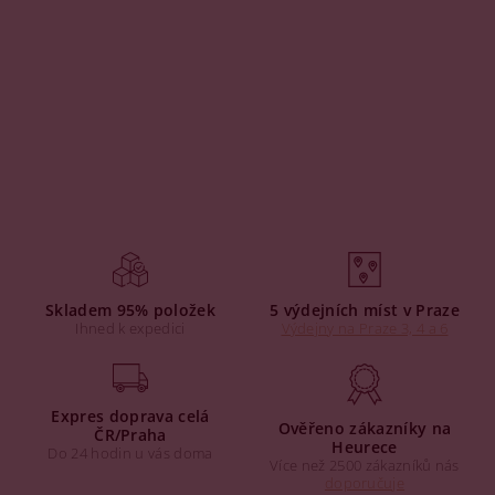
Skladem 95% položek
5 výdejních míst v Praze
Ihned k expedici
Výdejny na Praze 3, 4 a 6
Expres doprava celá
Ověřeno zákazníky na
ČR/Praha
Heurece
Do 24 hodin u vás doma
Více než 2500 zákazníků nás
doporučuje