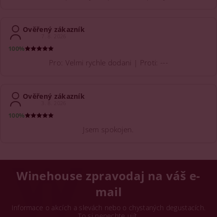
Ověřený zákazník
7. 8. 2026
100%
Pro: Velmi rychle dodani | Proti: ---
Ověřený zákazník
3. 8. 2026
100%
Jsem spokojen.
Winehouse zpravodaj na váš e-
mail
Informace o akcích a slevách nebo o chystaných degustacích.
To si nenechte ujít.