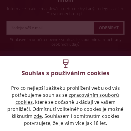
Informace o akcích a slevách nebo o chystaných degustacích.
To si nenechte ujít.
Přihlášením odběru novinek souhlasíte s podmínkami ochrany
osobních údajů
Wine concept s.r.o.
Souhlas s používáním cookies
Legislativa
Pro co nejlepší zážitek z prohlížení webu od vás
Zákaz prodeje alkoholických nápojů osobám
mladších 18 let.
potřebujeme souhlas se
zpracováním souborů
cookies
, které se dočasně ukládají ve vašem
prohlížeči. Odmítnutí volitelného cookies je možné
Naše služby
kliknutím
zde
. Souhlasem i odmítnutím cookies
potvrzujete, že je vám více jak 18 let.
Vše o nákupu