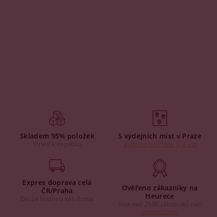
Skladem 95% položek
5 výdejních míst v Praze
Ihned k expedici
Výdejny na Praze 3, 4 a 6
Expres doprava celá
Ověřeno zákazníky na
ČR/Praha
Heurece
Do 24 hodin u vás doma
Více než 2500 zákazníků nás
doporučuje