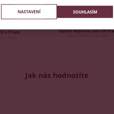
NASTAVENÍ
SOUHLASÍM
Expres doprava celá ČR/Pr
st v Praze
Do 24 hodin u vás doma
e 3, 4 a 6
Jak nás hodnotíte