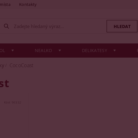
 místa
Kontakty
OL
NEALKO
DELIKATESY
ky
CocoCoast
st
Kód:
96332