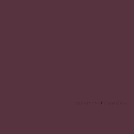
1
1
1
Stránka
z
-
položek celkem