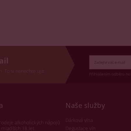
ail
 To si nenechte ujít.
Přihlášením odběru no
a
Naše služby
Dárková vína
rodeje alkoholických nápojů
mladších 18 let.
Degustace vín