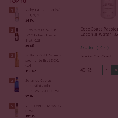
TOP 10
Vichy Catalan, perlivá,
PET, 1,2l
54 Kč
CocoCoast Passion
Prosecco Frizzante
Coconut Water, 3
DOC Tallero Treviso
Brut, 0,2l
59 Kč
Skladem
(10 ks)
Bottega Gold Prosecco
Značka:
CocoCoast
spumante Brut DOC,
0,2l
46 Kč
112 Kč
Solan de Cabras,
minerální voda
PERLIVÁ, SKLO, 0,75l
72 Kč
Vinho Verde, Messias,
0,75l
195 Kč