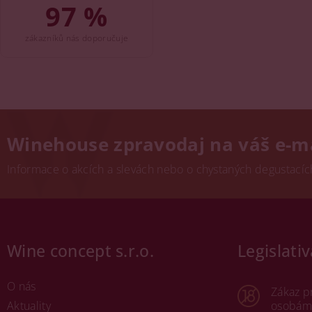
97 %
zákazníků nás doporučuje
Winehouse zpravodaj na váš e-m
Informace o akcích a slevách nebo o chystaných degustacích.
Wine concept s.r.o.
Legislativ
O nás
Zákaz p
Aktuality
osobám 