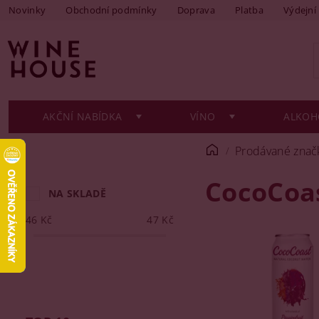
Novinky
Obchodní podmínky
Doprava
Platba
Výdejní
AKČNÍ NABÍDKA
VÍNO
ALKOH
Prodávané znač
CocoCoa
NA SKLADĚ
46
Kč
47
Kč