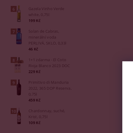
Gazela Vinho Verde
white, 0,75l
199 Kč
Solan de Cabras,
minerální voda
PERLIVÁ, SKLO, 0,33l
46 Kč
1+1 zdarma - El Coto
Rioja Blanco 2023 DOC
229 Kč
Primitivo di Manduria
2022, 365 DOP Reserva,
0,75l
459 Kč
Chardonnay, suché,
Krist, 0,75l
109 Kč