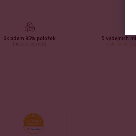
Skladem 95% položek
5 výdejních mí
Ihned k expedici
Výdejny na Praz