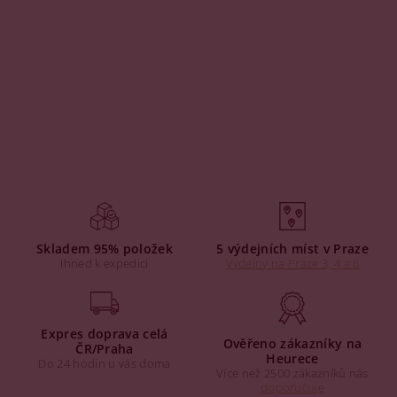
Skladem 95% položek
5 výdejních míst v Praze
Ihned k expedici
Výdejny na Praze 3, 4 a 6
Expres doprava celá
Ověřeno zákazníky na
ČR/Praha
Heurece
Do 24 hodin u vás doma
Více než 2500 zákazníků nás
doporučuje