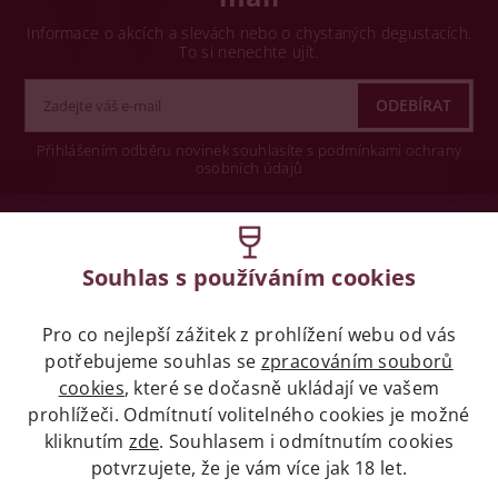
Informace o akcích a slevách nebo o chystaných degustacích.
To si nenechte ujít.
Přihlášením odběru novinek souhlasíte s podmínkami ochrany
osobních údajů
Wine concept s.r.o.
Souhlas s používáním cookies
Legislativa
Pro co nejlepší zážitek z prohlížení webu od vás
Zákaz prodeje alkoholických nápojů osobám
mladších 18 let.
potřebujeme souhlas se
zpracováním souborů
cookies
, které se dočasně ukládají ve vašem
prohlížeči. Odmítnutí volitelného cookies je možné
Naše služby
kliknutím
zde
. Souhlasem i odmítnutím cookies
potvrzujete, že je vám více jak 18 let.
Vše o nákupu