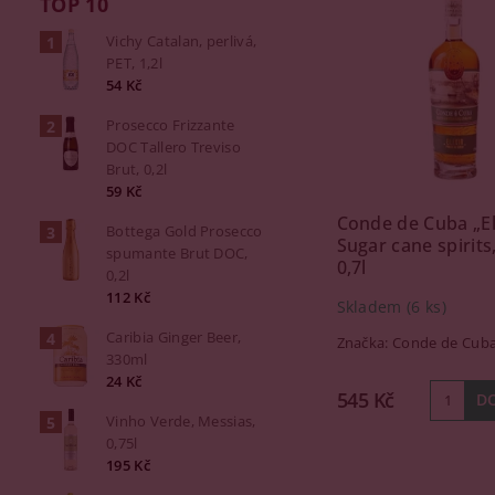
TOP 10
Vichy Catalan, perlivá,
PET, 1,2l
54 Kč
Prosecco Frizzante
DOC Tallero Treviso
Brut, 0,2l
59 Kč
Conde de Cuba „El
Bottega Gold Prosecco
Sugar cane spirits
spumante Brut DOC,
0,7l
0,2l
112 Kč
Skladem
(6 ks)
Caribia Ginger Beer,
Značka:
Conde de Cub
330ml
24 Kč
545 Kč
Vinho Verde, Messias,
0,75l
195 Kč