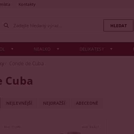
 místa
Kontakty
OL
NEALKO
DELIKATESY
ky
Conde de Cuba
e Cuba
NEJLEVNĚJŠÍ
NEJDRAŽŠÍ
ABECEDNĚ
Kód:
11349
Kód:
96327