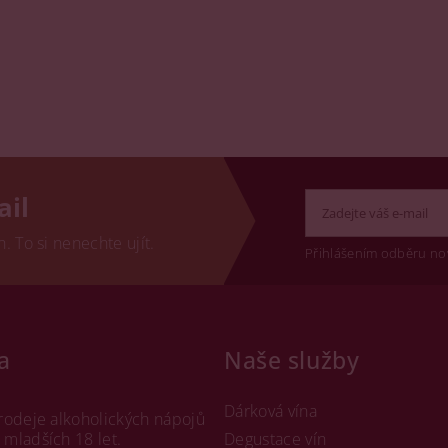
ail
 To si nenechte ujít.
Přihlášením odběru no
a
Naše služby
Dárková vína
rodeje alkoholických nápojů
mladších 18 let.
Degustace vín