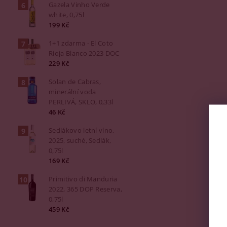
Gazela Vinho Verde
white, 0,75l
199 Kč
1+1 zdarma - El Coto
Rioja Blanco 2023 DOC
229 Kč
Solan de Cabras,
minerální voda
PERLIVÁ, SKLO, 0,33l
46 Kč
Sedlákovo letní víno,
2025, suché, Sedlák,
0,75l
169 Kč
Primitivo di Manduria
2022, 365 DOP Reserva,
0,75l
459 Kč