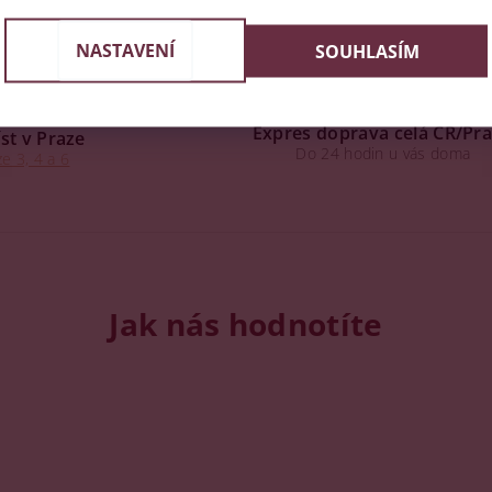
NASTAVENÍ
SOUHLASÍM
Expres doprava celá ČR/Pr
st v Praze
Do 24 hodin u vás doma
e 3, 4 a 6
Jak nás hodnotíte