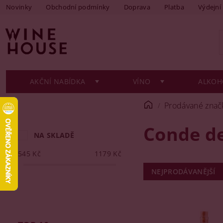
Novinky
Obchodní podmínky
Doprava
Platba
Výdejní
AKČNÍ NABÍDKA
VÍNO
ALKOH
Prodávané znač
Conde d
NA SKLADĚ
545
Kč
1179
Kč
NEJPRODÁVANĚJŠÍ