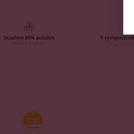
Skladem 95% položek
5 výdejních mí
Ihned k expedici
Výdejny na Praz