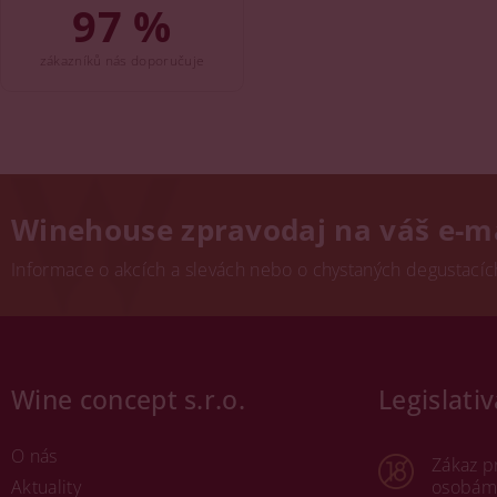
97 %
zákazníků nás doporučuje
Winehouse zpravodaj na váš e-m
Informace o akcích a slevách nebo o chystaných degustacích.
Wine concept s.r.o.
Legislativ
O nás
Zákaz p
Aktuality
osobám 