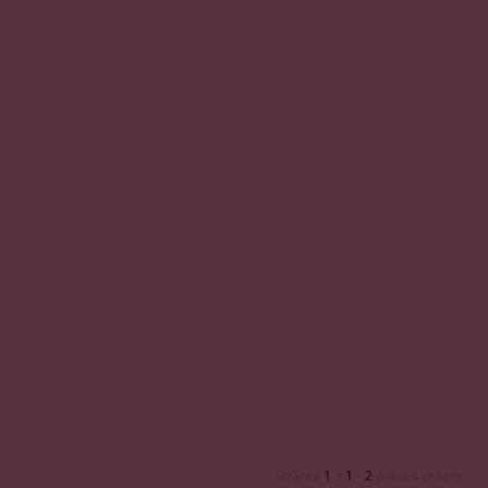
1
1
2
Stránka
z
-
položek celkem