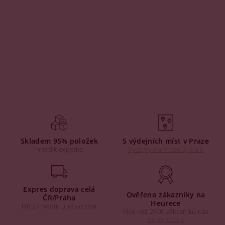
Skladem 95% položek
5 výdejních míst v Praze
Ihned k expedici
Výdejny na Praze 3, 4 a 6
Expres doprava celá
Ověřeno zákazníky na
ČR/Praha
Heurece
Do 24 hodin u vás doma
Více než 2500 zákazníků nás
doporučuje