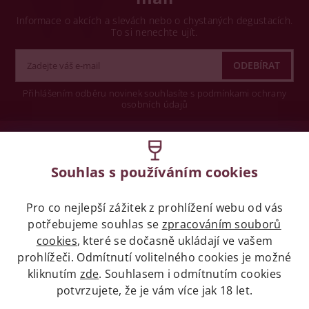
Informace o akcích a slevách nebo o chystaných degustacích.
To si nenechte ujít.
Přihlášením odběru novinek souhlasíte s podmínkami ochrany
osobních údajů
Wine concept s.r.o.
Souhlas s používáním cookies
Legislativa
Pro co nejlepší zážitek z prohlížení webu od vás
Zákaz prodeje alkoholických nápojů osobám
mladších 18 let.
potřebujeme souhlas se
zpracováním souborů
cookies
, které se dočasně ukládají ve vašem
prohlížeči. Odmítnutí volitelného cookies je možné
Naše služby
kliknutím
zde
. Souhlasem i odmítnutím cookies
potvrzujete, že je vám více jak 18 let.
Vše o nákupu