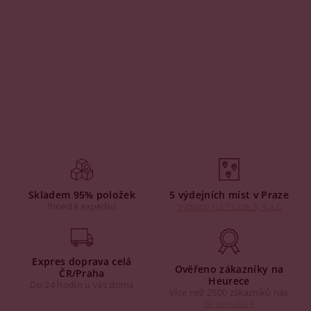
Skladem 95% položek
5 výdejních míst v Praze
Ihned k expedici
Výdejny na Praze 3, 4 a 6
Expres doprava celá
Ověřeno zákazníky na
ČR/Praha
Heurece
Do 24 hodin u vás doma
Více než 2500 zákazníků nás
doporučuje