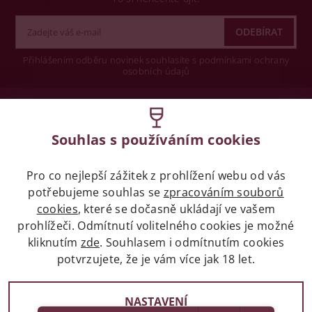
Přihlášením odběru novinek souhlasíte s podmínkami ochrany
osobních údajů
Wine concept s.r.o.
Souhlas s používáním cookies
Legislativa
Pro co nejlepší zážitek z prohlížení webu od vás
Zákaz prodeje alkoholických nápojů osobám
mladších 18 let.
potřebujeme souhlas se
zpracováním souborů
cookies
, které se dočasně ukládají ve vašem
prohlížeči. Odmítnutí volitelného cookies je možné
Naše služby
kliknutím
zde
. Souhlasem i odmítnutím cookies
potvrzujete, že je vám více jak 18 let.
Vše o nákupu
NASTAVENÍ