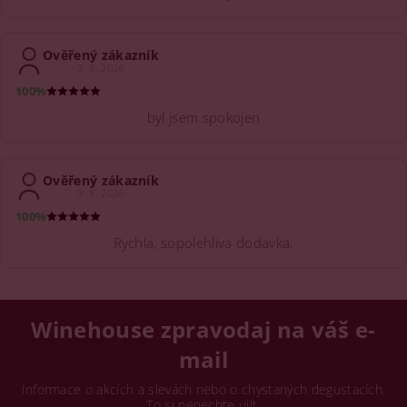
Ověřený zákazník
3. 8. 2026
100%
byl jsem spokojen
Ověřený zákazník
3. 8. 2026
100%
Rychla, sopolehliva dodavka.
Winehouse zpravodaj na váš e-
mail
Informace o akcích a slevách nebo o chystaných degustacích.
To si nenechte ujít.