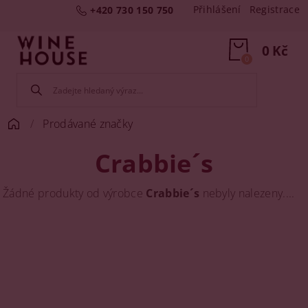
Přihlášení
Registrace
+420 730 150 750
0 Kč
0
Prodávané značky
Crabbie´s
Žádné produkty od výrobce
Crabbie´s
nebyly nalezeny....