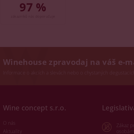
97 %
zákazníků nás doporučuje
Winehouse zpravodaj na váš e-m
Informace o akcích a slevách nebo o chystaných degustacích.
Wine concept s.r.o.
Legislativ
O nás
Zákaz p
Aktuality
osobám 