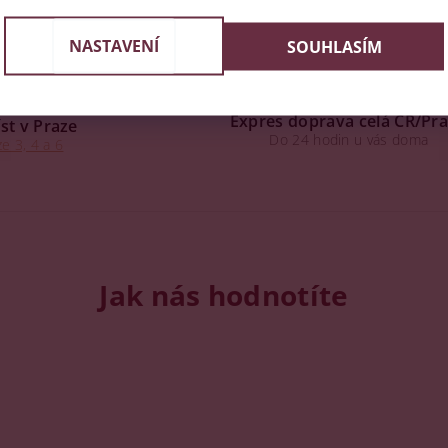
NASTAVENÍ
SOUHLASÍM
Expres doprava celá ČR/Pr
st v Praze
Do 24 hodin u vás doma
e 3, 4 a 6
Jak nás hodnotíte