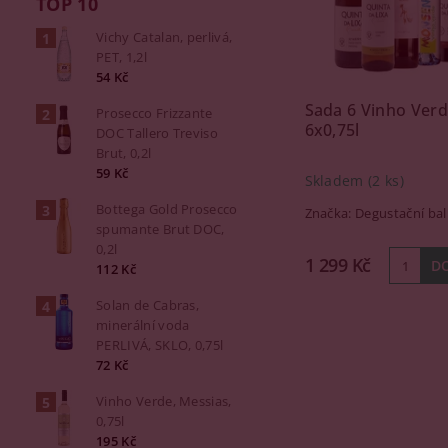
TOP 10
Vichy Catalan, perlivá,
PET, 1,2l
54 Kč
Sada 6 Vinho Verd
Prosecco Frizzante
6x0,75l
DOC Tallero Treviso
Brut, 0,2l
59 Kč
Skladem
(2 ks)
Bottega Gold Prosecco
Značka:
Degustační bal
spumante Brut DOC,
0,2l
1 299 Kč
112 Kč
Solan de Cabras,
minerální voda
PERLIVÁ, SKLO, 0,75l
72 Kč
Vinho Verde, Messias,
0,75l
195 Kč