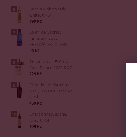
Gazela Vinho Verde
white, 0,75l
199 Kč
Solan de Cabras,
minerální voda
PERLIVÁ, SKLO, 0,33l
46 Kč
1+1 zdarma - El Coto
Rioja Blanco 2023 DOC
229 Kč
Primitivo di Manduria
2022, 365 DOP Reserva,
0,75l
459 Kč
Chardonnay, suché,
Krist, 0,75l
109 Kč