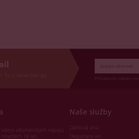
ail
 To si nenechte ujít.
Přihlášením odběru no
a
Naše služby
Dárková vína
rodeje alkoholických nápojů
mladších 18 let.
Degustace vín