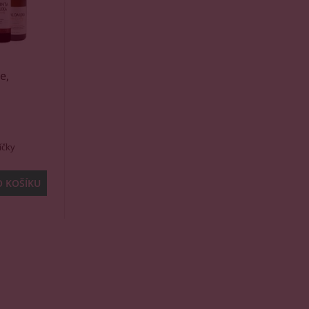
e,
íčky