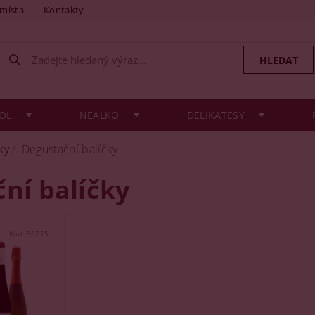
 místa
Kontakty
OL
NEALKO
DELIKATESY
ky
Degustační balíčky
ní balíčky
Kód:
96215