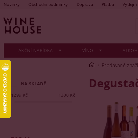
Novinky
Obchodní podmínky
Doprava
Platba
Výdejní
AKČNÍ NABÍDKA
VÍNO
ALKOH
Prodávané znač
Degustač
NA SKLADĚ
1299
Kč
1300
Kč