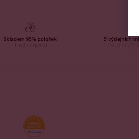
Skladem 95% položek
5 výdejních mí
Ihned k expedici
Výdejny na Praz