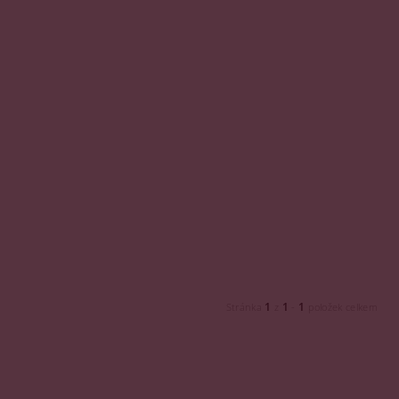
1
1
1
Stránka
z
-
položek celkem