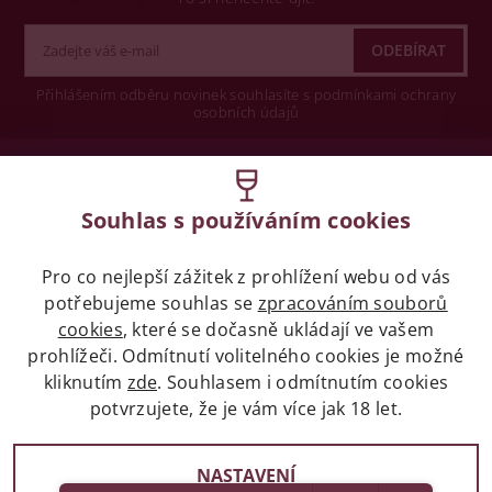
Přihlášením odběru novinek souhlasíte s podmínkami ochrany
osobních údajů
Wine concept s.r.o.
Souhlas s používáním cookies
Legislativa
Pro co nejlepší zážitek z prohlížení webu od vás
Zákaz prodeje alkoholických nápojů osobám
mladších 18 let.
potřebujeme souhlas se
zpracováním souborů
cookies
, které se dočasně ukládají ve vašem
prohlížeči. Odmítnutí volitelného cookies je možné
Naše služby
kliknutím
zde
. Souhlasem i odmítnutím cookies
potvrzujete, že je vám více jak 18 let.
Vše o nákupu
NASTAVENÍ