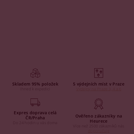
Skladem 95% položek
5 výdejních míst v Praze
Ihned k expedici
Výdejny na Praze 3, 4 a 6
Expres doprava celá
Ověřeno zákazníky na
ČR/Praha
Heurece
Do 24 hodin u vás doma
Více než 2500 zákazníků nás
doporučuje