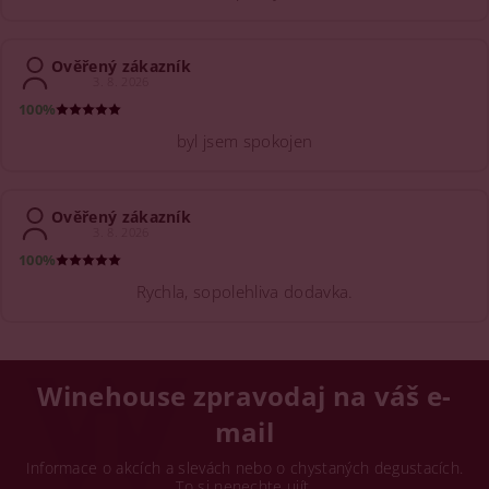
Ověřený zákazník
3. 8. 2026
100%
byl jsem spokojen
Ověřený zákazník
3. 8. 2026
100%
Rychla, sopolehliva dodavka.
Winehouse zpravodaj na váš e-
mail
Informace o akcích a slevách nebo o chystaných degustacích.
To si nenechte ujít.