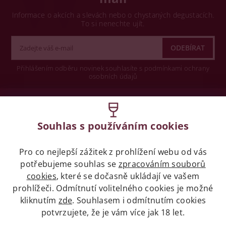
Informace o akcích a slevách nebo o chystaných degustacích.
To si nenechte ujít.
Přihlášením odběru novinek souhlasíte s podmínkami ochrany
osobních údajů
Wine concept s.r.o.
Souhlas s používáním cookies
Legislativa
Pro co nejlepší zážitek z prohlížení webu od vás
Zákaz prodeje alkoholických nápojů osobám
mladších 18 let.
potřebujeme souhlas se
zpracováním souborů
cookies
, které se dočasně ukládají ve vašem
prohlížeči. Odmítnutí volitelného cookies je možné
Naše služby
kliknutím
zde
. Souhlasem i odmítnutím cookies
potvrzujete, že je vám více jak 18 let.
Vše o nákupu