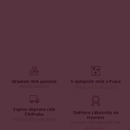
Skladem 95% položek
5 výdejních míst v Praze
Ihned k expedici
Výdejny na Praze 3, 4 a 6
Expres doprava celá
Ověřeno zákazníky na
ČR/Praha
Heurece
Do 24 hodin u vás doma
Více než 2500 zákazníků nás
doporučuje