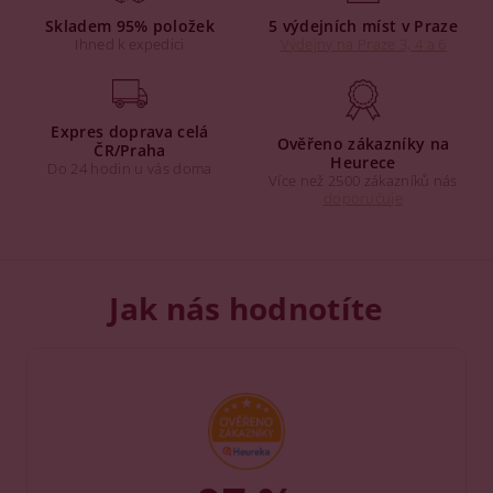
Skladem 95% položek
5 výdejních míst v Praze
Ihned k expedici
Výdejny na Praze 3, 4 a 6
Expres doprava celá
Ověřeno zákazníky na
ČR/Praha
Heurece
Do 24 hodin u vás doma
Více než 2500 zákazníků nás
doporučuje
Jak nás hodnotíte