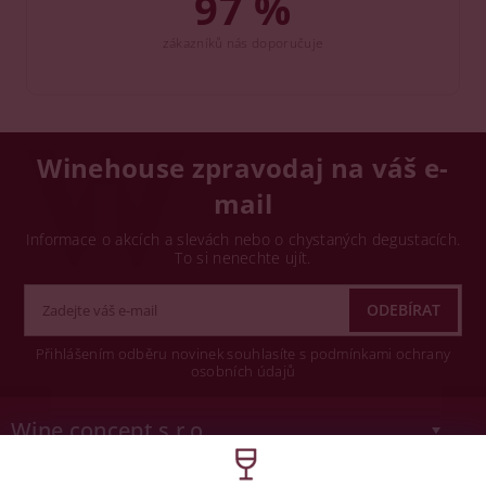
97 %
zákazníků nás doporučuje
Winehouse zpravodaj na váš e-
mail
Informace o akcích a slevách nebo o chystaných degustacích.
To si nenechte ujít.
Přihlášením odběru novinek souhlasíte s podmínkami ochrany
osobních údajů
Wine concept s.r.o.