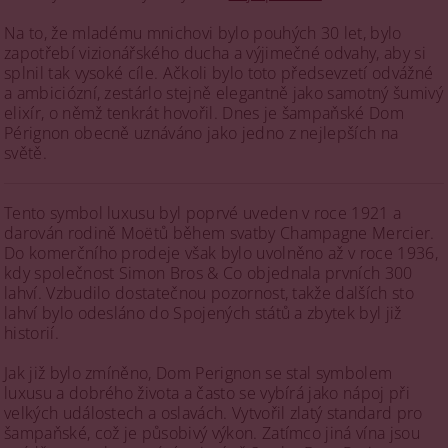
Na to, že mladému mnichovi bylo pouhých 30 let, bylo
zapotřebí vizionářského ducha a výjimečné odvahy, aby si
splnil tak vysoké cíle. Ačkoli bylo toto předsevzetí odvážné
a ambiciózní, zestárlo stejně elegantně jako samotný šumivý
elixír, o němž tenkrát hovořil. Dnes je šampaňské Dom
Pérignon obecně uznáváno jako jedno z nejlepších na
světě.
Tento symbol luxusu byl poprvé uveden v roce 1921 a
darován rodině Moëtů během svatby Champagne Mercier.
Do komerčního prodeje však bylo uvolněno až v roce 1936,
kdy společnost Simon Bros & Co objednala prvních 300
lahví. Vzbudilo dostatečnou pozornost, takže dalších sto
lahví bylo odesláno do Spojených států a zbytek byl již
historií.
Jak již bylo zmíněno, Dom Perignon se stal symbolem
luxusu a dobrého života a často se vybírá jako nápoj při
velkých událostech a oslavách. Vytvořil zlatý standard pro
šampaňské, což je působivý výkon. Zatímco jiná vína jsou