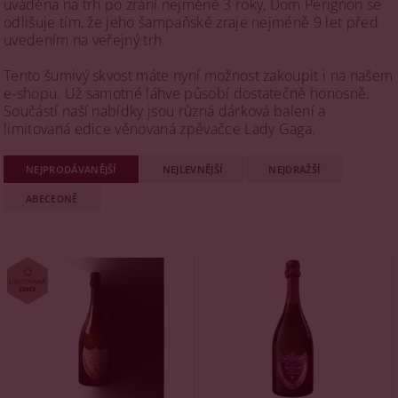
uváděna na trh po zrání nejméně 3 roky, Dom Perignon se
odlišuje tím, že jeho šampaňské zraje nejméně 9 let před
uvedením na veřejný trh.
Tento šumivý skvost máte nyní možnost zakoupit i na našem
e-shopu. Už samotné láhve působí dostatečně honosně.
Součástí naší nabídky jsou různá dárková balení a
limitovaná edice věnovaná zpěvačce Lady Gaga.
NEJPRODÁVANĚJŠÍ
NEJLEVNĚJŠÍ
NEJDRAŽŠÍ
ABECEDNĚ