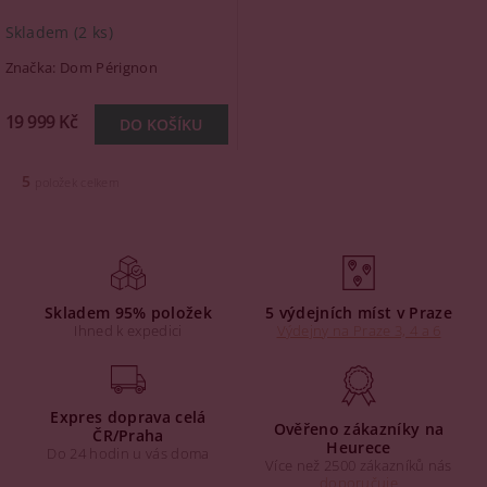
Skladem
(2 ks)
Značka:
Dom Pérignon
19 999 Kč
5
položek celkem
Skladem 95% položek
5 výdejních míst v Praze
Ihned k expedici
Výdejny na Praze 3, 4 a 6
Expres doprava celá
Ověřeno zákazníky na
ČR/Praha
Heurece
Do 24 hodin u vás doma
Více než 2500 zákazníků nás
doporučuje