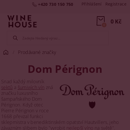
Přihlášení
Registrace
+420 730 150 750
0 Kč
0
Prodávané značky
Dom Pérignon
Snad každý milovník
sektů
a
šumivých vín
zná
značku luxusního
šampaňského Dom
Pérignon. Když otec
Pierre Pérignon v roce
1668 převzal funkci
sklepmistra v benediktinském opatství Hautvillers, jeho
závazným slibem bylo "vyrobit
nejlepší víno
na světě".