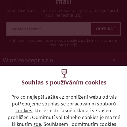
mail
Informace o akcích a slevách nebo o chystaných degustacích.
To si nenechte ujít.
Přihlášením odběru novinek souhlasíte s podmínkami ochrany
osobních údajů
Wine concept s.r.o.
Legislativa
Souhlas s používáním cookies
Zákaz prodeje alkoholických nápojů osobám
mladších 18 let.
Pro co nejlepší zážitek z prohlížení webu od vás
potřebujeme souhlas se
zpracováním souborů
Naše služby
cookies
, které se dočasně ukládají ve vašem
prohlížeči. Odmítnutí volitelného cookies je možné
kliknutím
zde
. Souhlasem i odmítnutím cookies