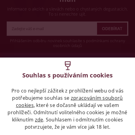
Informace o akcích a slevách nebo o chystaných degustacích.
To si nenechte ujít.
Přihlášením odběru novinek souhlasíte s podmínkami ochrany
osobních údajů
Wine concept s.r.o.
Souhlas s používáním cookies
Legislativa
Pro co nejlepší zážitek z prohlížení webu od vás
Zákaz prodeje alkoholických nápojů osobám
mladších 18 let.
potřebujeme souhlas se
zpracováním souborů
cookies
, které se dočasně ukládají ve vašem
prohlížeči. Odmítnutí volitelného cookies je možné
Naše služby
kliknutím
zde
. Souhlasem i odmítnutím cookies
potvrzujete, že je vám více jak 18 let.
Vše o nákupu