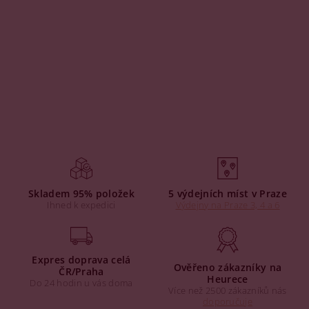
Skladem 95% položek
5 výdejních míst v Praze
Ihned k expedici
Výdejny na Praze 3, 4 a 6
Expres doprava celá
Ověřeno zákazníky na
ČR/Praha
Heurece
Do 24 hodin u vás doma
Více než 2500 zákazníků nás
doporučuje