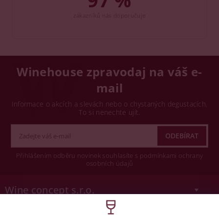
zákazníků nás doporučuje
Winehouse zpravodaj na váš e-
mail
Informace o akcích a slevách nebo o chystaných degustacích.
To si nenechte ujít.
Přihlášením odběru novinek souhlasíte s podmínkami ochrany
osobních údajů
Wine concept s.r.o.
Legislativa