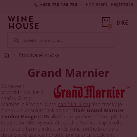
Přihlášení
Registrace
+420 730 150 750
0 Kč
0
Prodávané značky
Grand Marnier
Domovem
prvotřídních likérů
značky Grand
Marnier je Francie. Naše
nabídka likérů
této značky je
široká, ale absolutní základ tvoří
likér Grand Marnier
Cordon Rouge
(40% alkoholu) s pomerančovou příchutí,
který roku 1880 vytvořil Alexandre Marnier-Lapostolle.
Jedná se o harmonickou směs koňakového brandy a
destilované esence hořkého pomeranče s cukrem.