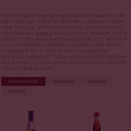
Kromě Cordon Rouge zahrnuje řada Grand Marnier i další
likéry, jako např. Cuvée du Centenaire v dárkovém balení
nebo
Triple Sec
. Většinu těchto likérů lze konzumovat za
čistá třeba jako
digestiv
. Každopádně nic nezkazíte, když je
použijete třeba do míchaných nápojů a dezertů. Ve francii
jsou velmi oblíbenou lahůdkou palačinky Grand Marnier.
Každopádně, kdo si myslí, že likéry jsou nějaké to
druhořadé „babské pití“, tak se v tomto případě rozhodně
mýlí. Z omylu ho rázem vyvede ochutnání tohoto božského
likéru s hlubokou tradicí.
NEJPRODÁVANĚJŠÍ
NEJLEVNĚJŠÍ
NEJDRAŽŠÍ
ABECEDNĚ