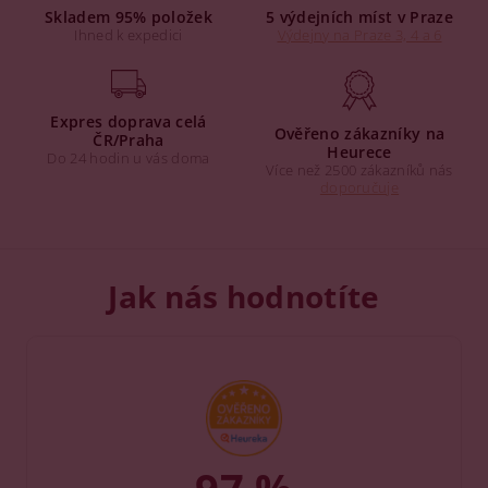
Skladem 95% položek
5 výdejních míst v Praze
Ihned k expedici
Výdejny na Praze 3, 4 a 6
Expres doprava celá
Ověřeno zákazníky na
ČR/Praha
Heurece
Do 24 hodin u vás doma
Více než 2500 zákazníků nás
doporučuje
Jak nás hodnotíte
97 %