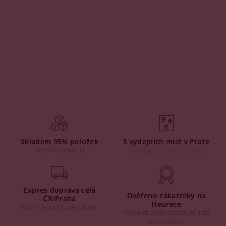
Skladem 95% položek
5 výdejních míst v Praze
Ihned k expedici
Výdejny na Praze 3, 4 a 6
Expres doprava celá
Ověřeno zákazníky na
ČR/Praha
Heurece
Do 24 hodin u vás doma
Více než 2500 zákazníků nás
doporučuje