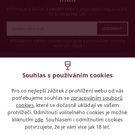
Informace o akcích a slevách nebo o chystaných degustacích.
To si nenechte ujít.
Přihlášením odběru novinek souhlasíte s podmínkami ochrany
osobních údajů
Wine concept s.r.o.
Souhlas s používáním cookies
Legislativa
Pro co nejlepší zážitek z prohlížení webu od vás
Zákaz prodeje alkoholických nápojů osobám
mladších 18 let.
potřebujeme souhlas se
zpracováním souborů
cookies
, které se dočasně ukládají ve vašem
prohlížeči. Odmítnutí volitelného cookies je možné
Naše služby
kliknutím
zde
. Souhlasem i odmítnutím cookies
potvrzujete, že je vám více jak 18 let.
Vše o nákupu