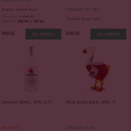
Skladem do 24h
Značka:
Skunk Rum
Původně:
1 299 Kč
Značka:
Nusa Caňa
Ušetříte
:
350 Kč (–26 %)
949 Kč
849 Kč
Sampan Blanc, 43%, 0,7l
Blue Dodo Dark, 40%, 1l
Na cestě
Skladem
(1 ks)