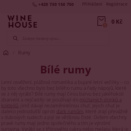
Přihlášení
Registrace
+420 730 150 750
0 Kč
0
Rumy
Bílé rumy
Letní osvěžení, plážová romantika a bujaré letní večírky – co
by toto všechno bylo bez bílého rumu a řady nápojů, které
se z něj vyrábí? Bílé rumy mají čirou barvu bez jakéhokoli
zbarvení a nejčastěji se používají do
míchaných drinků a
koktejlů
, jimž dávají nezaměnitelnou chuť. Jejich chuť je
daleko jednodušší oproti
dark rumům
, které zrají převážně
v dubových sudech a pijí se většinou čisté. Ovšem všechny
pravé rumy mají jedno společného a tím je výrobní
surovina. Vyrábí se z třtinového cukru nebo melasy, která je