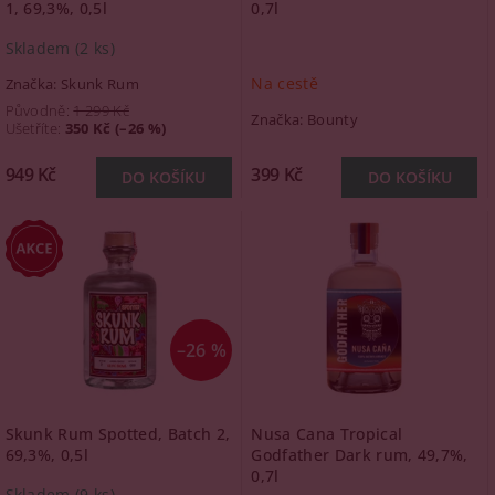
1, 69,3%, 0,5l
0,7l
Skladem
(2 ks)
Na cestě
Značka:
Skunk Rum
Původně:
1 299 Kč
Značka:
Bounty
Ušetříte
:
350 Kč (–26 %)
949 Kč
399 Kč
–26 %
Skunk Rum Spotted, Batch 2,
Nusa Cana Tropical
69,3%, 0,5l
Godfather Dark rum, 49,7%,
0,7l
Skladem
(9 ks)