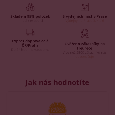
Skladem 95% položek
5 výdejních míst v Praze
Ihned k expedici
Výdejny na Praze 3, 4 a 6
Expres doprava celá
Ověřeno zákazníky na
ČR/Praha
Heurece
Do 24 hodin u vás doma
Více než 2500 zákazníků nás
doporučuje
Jak nás hodnotíte