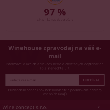
97 %
zákazníků nás doporučuje
Winehouse zpravodaj na váš e-
mail
Informace o akcích a slevách nebo o chystaných degustacích.
To si nenechte ujít.
Přihlášením odběru novinek souhlasíte s podmínkami ochrany
osobních údajů
Wine concept s.r.o.