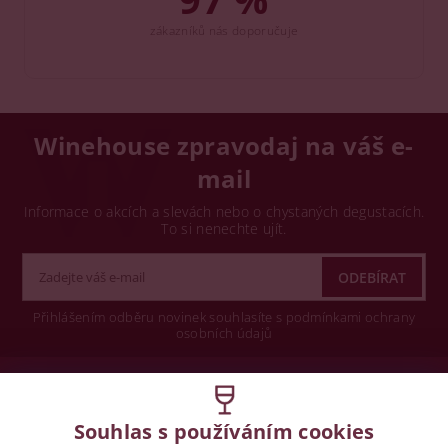
zákazníků nás doporučuje
Winehouse zpravodaj na váš e-
mail
Informace o akcích a slevách nebo o chystaných degustacích.
To si nenechte ujít.
Přihlášením odběru novinek souhlasíte s podmínkami ochrany
osobních údajů
Wine concept s.r.o.
Souhlas s používáním cookies
Legislativa