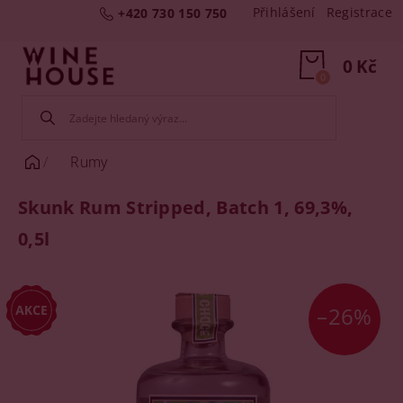
Přihlášení
Registrace
+420 730 150 750
0 Kč
0
Rumy
Skunk Rum Stripped, Batch 1, 69,3%,
0,5l
–26%