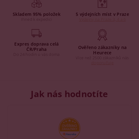
Skladem 95% položek
5 výdejních míst v Praze
Ihned k expedici
Výdejny na Praze 3, 4 a 6
Expres doprava celá
Ověřeno zákazníky na
ČR/Praha
Heurece
Do 24 hodin u vás doma
Více než 2500 zákazníků nás
doporučuje
Jak nás hodnotíte