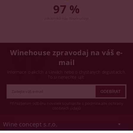
97 %
zákazníků nás doporučuje
Winehouse zpravodaj na váš e-
mail
Informace o akcích a slevách nebo o chystaných degustacích.
To si nenechte ujít.
Přihlášením odběru novinek souhlasíte s podmínkami ochrany
osobních údajů
Wine concept s.r.o.