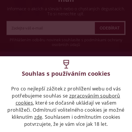
Informace o akcích a slevách nebo o chystaných degustacích.
To si nenechte ujít.
Přihlášením odběru novinek souhlasíte s podmínkami ochrany
osobních údajů
Wine concept s.r.o.
Souhlas s používáním cookies
Legislativa
Pro co nejlepší zážitek z prohlížení webu od vás
Zákaz prodeje alkoholických nápojů osobám
mladších 18 let.
potřebujeme souhlas se
zpracováním souborů
cookies
, které se dočasně ukládají ve vašem
prohlížeči. Odmítnutí volitelného cookies je možné
Naše služby
kliknutím
zde
. Souhlasem i odmítnutím cookies
potvrzujete, že je vám více jak 18 let.
Vše o nákupu