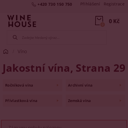
Přihlášení
Registrace
+420 730 150 750
0 Kč
0
Víno
Jakostní vína
, Strana 29
Ročníková vína
Archivní vína
Přívlastková vína
Zemská vína
Záznamy nebyly nalezeny...