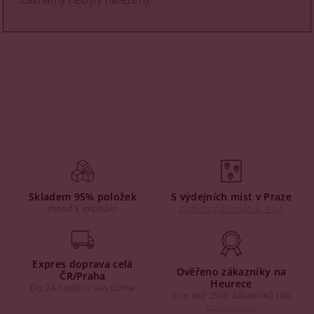
Skladem 95% položek
5 výdejních míst v Praze
Ihned k expedici
Výdejny na Praze 3, 4 a 6
Expres doprava celá
Ověřeno zákazníky na
ČR/Praha
Heurece
Do 24 hodin u vás doma
Více než 2500 zákazníků nás
doporučuje