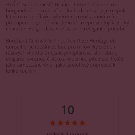
století. Sídlí ve městě Beaune, historickém centru
burgundského vinařství, a dlouhodobě spojuje respekt
k terroiru s pečlivým výběrem hroznů a moderním
přístupem k výrobě vína. Jeho vína reprezentují klasický
charakter Burgundska v přístupné a elegantní podobě.
Bouchard Aîné & Fils Pinot Noir Rosé Heritage du
Conseiller je ideální volbou pro milovníky svěžích
růžových vín, která nejsou prvoplánová, ale nabízejí
eleganci, ovocnou čistotu a výbornou pitelnost. Potěší
jako samostatné víno i jako spolehlivý doprovod k
lehké kuchyni.
10
Hodnotil 1 zákazník