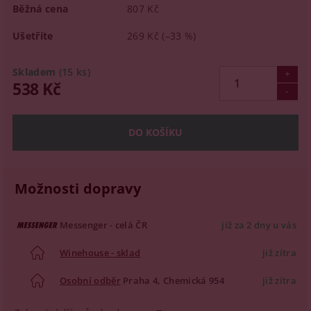
Běžná cena
807 Kč
Ušetříte
269 Kč
(–33 %)
Skladem
(15 ks)
538 Kč
Možnosti dopravy
Messenger - celá ČR
již za 2 dny u vás
Winehouse - sklad
již zítra
Osobní odběr
Praha 4, Chemická 954
již zítra