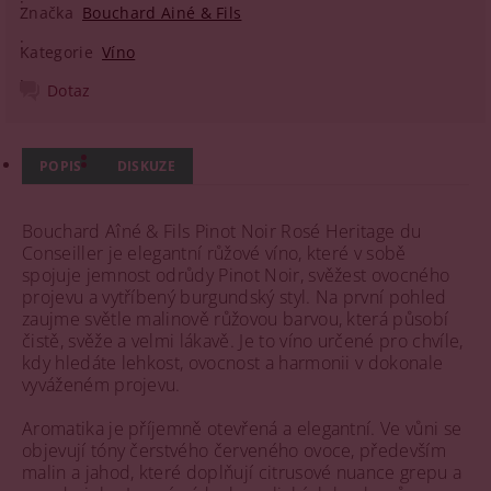
Značka
Bouchard Ainé & Fils
Kategorie
Víno
Dotaz
POPIS
DISKUZE
Bouchard Aîné & Fils Pinot Noir Rosé Heritage du
Conseiller je elegantní růžové víno, které v sobě
spojuje jemnost odrůdy Pinot Noir, svěžest ovocného
projevu a vytříbený burgundský styl. Na první pohled
zaujme světle malinově růžovou barvou, která působí
čistě, svěže a velmi lákavě. Je to víno určené pro chvíle,
kdy hledáte lehkost, ovocnost a harmonii v dokonale
vyváženém projevu.
Aromatika je příjemně otevřená a elegantní. Ve vůni se
objevují tóny čerstvého červeného ovoce, především
malin a jahod, které doplňují citrusové nuance grepu a