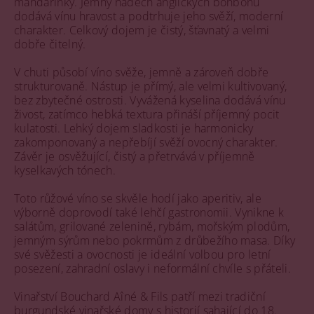
mandarinky. Jemný nádech anglických bonbonů
dodává vínu hravost a podtrhuje jeho svěží, moderní
charakter. Celkový dojem je čistý, šťavnatý a velmi
dobře čitelný.
V chuti působí víno svěže, jemně a zároveň dobře
strukturovaně. Nástup je přímý, ale velmi kultivovaný,
bez zbytečné ostrosti. Vyvážená kyselina dodává vínu
živost, zatímco hebká textura přináší příjemný pocit
kulatosti. Lehký dojem sladkosti je harmonicky
zakomponovaný a nepřebíjí svěží ovocný charakter.
Závěr je osvěžující, čistý a přetrvává v příjemně
kyselkavých tónech.
Toto růžové víno se skvěle hodí jako aperitiv, ale
výborně doprovodí také lehčí gastronomii. Vynikne k
salátům, grilované zelenině, rybám, mořským plodům,
jemným sýrům nebo pokrmům z drůbežího masa. Díky
své svěžesti a ovocnosti je ideální volbou pro letní
posezení, zahradní oslavy i neformální chvíle s přáteli.
Vinařství Bouchard Aîné & Fils patří mezi tradiční
burgundské vinařské domy s historií sahající do 18.