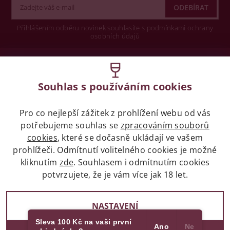
Přihlášením odběru novinek souhlasíte s podmínkami ochrany
osobních údajů
Wine concept s.r.o.
Souhlas s používáním cookies
Legislativa
Pro co nejlepší zážitek z prohlížení webu od vás
Zákaz prodeje alkoholických nápojů osobám
potřebujeme souhlas se
mladších 18 let.
zpracováním souborů
cookies
, které se dočasně ukládají ve vašem
prohlížeči. Odmítnutí volitelného cookies je možné
Naše služby
kliknutím
zde
. Souhlasem i odmítnutím cookies
potvrzujete, že je vám více jak 18 let.
Vše o nákupu
NASTAVENÍ
Sleva 100 Kč na vaši první
Ano
Ne