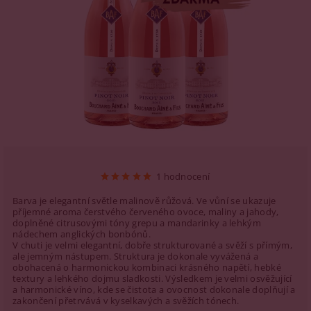
1 hodnocení
Barva je elegantní světle malinově růžová. Ve vůní se ukazuje
příjemné aroma čerstvého červeného ovoce, maliny a jahody,
doplněné citrusovými tóny grepu a mandarinky a lehkým
nádechem anglických bonbónů.
V chuti je velmi elegantní, dobře strukturované a svěží s přímým,
ale jemným nástupem. Struktura je dokonale vyvážená a
obohacená o harmonickou kombinaci krásného napětí, hebké
textury a lehkého dojmu sladkosti. Výsledkem je velmi osvěžující
a harmonické víno, kde se čistota a ovocnost dokonale doplňují a
zakončení přetrvává v kyselkavých a svěžích tónech.