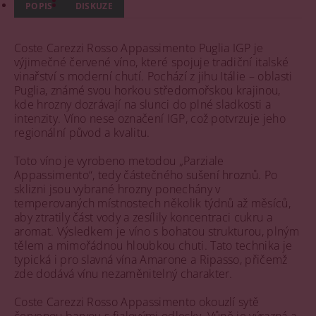
POPIS
DISKUZE
Coste Carezzi Rosso Appassimento Puglia IGP je
výjimečné červené víno, které spojuje tradiční italské
vinařství s moderní chutí. Pochází z jihu Itálie – oblasti
Puglia, známé svou horkou středomořskou krajinou,
kde hrozny dozrávají na slunci do plné sladkosti a
intenzity. Víno nese označení IGP, což potvrzuje jeho
regionální původ a kvalitu.
Toto víno je vyrobeno metodou „Parziale
Appassimento“, tedy částečného sušení hroznů. Po
sklizni jsou vybrané hrozny ponechány v
temperovaných místnostech několik týdnů až měsíců,
aby ztratily část vody a zesílily koncentraci cukru a
aromat. Výsledkem je víno s bohatou strukturou, plným
tělem a mimořádnou hloubkou chuti. Tato technika je
typická i pro slavná vína Amarone a Ripasso, přičemž
zde dodává vínu nezaměnitelný charakter.
Coste Carezzi Rosso Appassimento okouzlí sytě