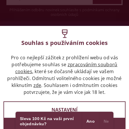
Přihlášením odběru novinek souhlasíte s podmínkami ochrany
osobních údajů
Wine concept s.r.o.
Souhlas s používáním cookies
Legislativa
Pro co nejlepší zážitek z prohlížení webu od vás
Zákaz prodeje alkoholických nápojů osobám
potřebujeme souhlas se
mladších 18 let.
zpracováním souborů
cookies
, které se dočasně ukládají ve vašem
prohlížeči. Odmítnutí volitelného cookies je možné
Naše služby
kliknutím
zde
. Souhlasem i odmítnutím cookies
potvrzujete, že je vám více jak 18 let.
Vše o nákupu
NASTAVENÍ
Sleva 100 Kč na vaši první
Ano
Ne
objednávku?
2017 - 2026 © winehouse.cz, všechna práva vyhrazena
SOUHLASÍM