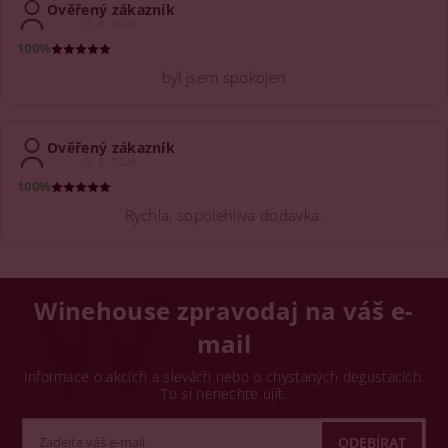
Ověřený zákazník
3. 8. 2026
100%
byl jsem spokojen
Ověřený zákazník
3. 8. 2026
100%
Rychla, sopolehliva dodavka.
Winehouse zpravodaj na váš e-
mail
Informace o akcích a slevách nebo o chystaných degustacích.
To si nenechte ujít.