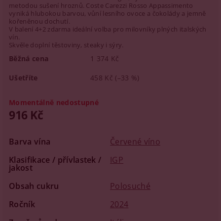
metodou sušení hroznů. Coste Carezzi Rosso Appassimento
vyniká hlubokou barvou, vůní lesního ovoce a čokolády a jemně
kořeněnou dochutí.
V balení 4+2 zdarma ideální volba pro milovníky plných italských
vín.
Skvěle doplní těstoviny, steaky i sýry.
Běžná cena
1 374 Kč
Ušetříte
458 Kč
(–33 %)
Momentálně nedostupné
916 Kč
Barva vína
Červené víno
Klasifikace / přívlastek /
IGP
jakost
Obsah cukru
Polosuché
Ročník
2024