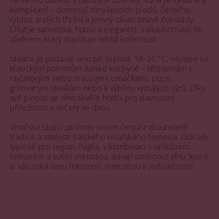
červenou barvou s fialovými odlesky. Vůně je výrazná a
komplexní – dominují tóny lesních plodů, černého
rybízu, zralých třešní a jemný závan tmavé čokolády.
Chuť je sametová, hutná a elegantní, s dlouhotrvajícím
závěrem, který doplňuje lehká kořenitost.
Ideální je podávat víno při teplotě 18–20 °C, nejlépe ke
klasickým pokrmům italské kuchyně – těstovinám s
rajčatovými nebo masovými omáčkami, pizze,
grilovaným steakům nebo k výběru vyzrálých sýrů. Díky
své plnosti se víno skvěle hodí i pro slavnostní
příležitosti a večery ve dvou.
Vinařství stojící za tímto vínem čerpá z dlouholeté
tradice a znalostí italského vinařského řemesla. Odrůdy
typické pro region Puglia, v kombinaci s unikátním
terroirem a sušící metodou, dávají vzniknout vínu, které
si vás získá svou harmonií, intenzitou a jedinečností.