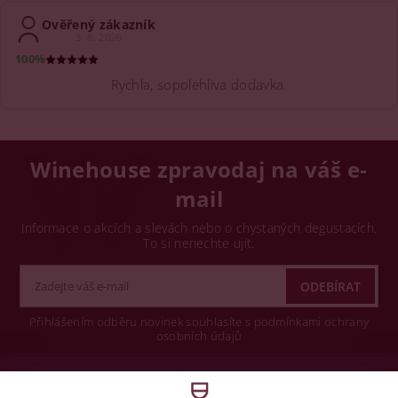
Ověřený zákazník
3. 8. 2026
100%
Rychla, sopolehliva dodavka.
Winehouse zpravodaj na váš e-
mail
Informace o akcích a slevách nebo o chystaných degustacích.
To si nenechte ujít.
Přihlášením odběru novinek souhlasíte s podmínkami ochrany
osobních údajů
Wine concept s.r.o.