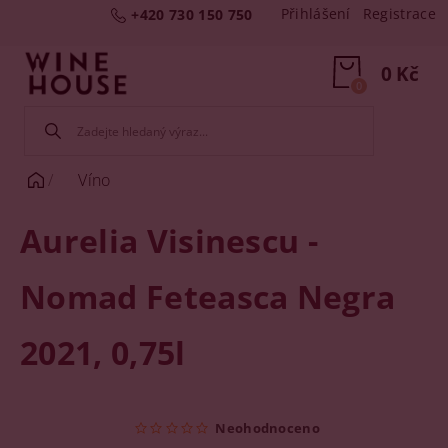
Přihlášení
Registrace
+420 730 150 750
0 Kč
0
Víno
Aurelia Visinescu -
Nomad Feteasca Negra
2021, 0,75l
Neohodnoceno