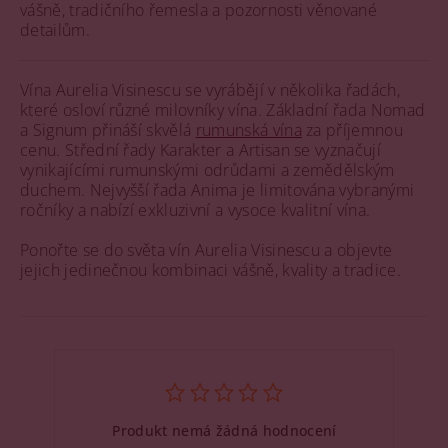
vášně, tradičního řemesla a pozornosti věnované
detailům.
Vína Aurelia Visinescu se vyrábějí v několika řadách,
které osloví různé milovníky vína. Základní řada Nomad
a Signum přináší skvělá
rumunská vína
za příjemnou
cenu. Střední řady Karakter a Artisan se vyznačují
vynikajícími rumunskými odrůdami a zemědělským
duchem. Nejvyšší řada Anima je limitována vybranými
ročníky a nabízí exkluzivní a vysoce kvalitní vína.
Ponořte se do světa vín Aurelia Visinescu a objevte
jejich jedinečnou kombinaci vášně, kvality a tradice.
Produkt nemá žádná hodnocení