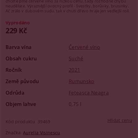
chcete plné červené víno za nízkou cenu, tady rozhodně chybu
neuděláte. Výraznější ovocný profil - švestky, borůvky, brusinky.
Ač zrálo v dubovém sudu, tak v chuti dřevo hraje jen vedlejší roli.
Vyprodáno
229 Kč
Barva vína
Červené víno
Obsah cukru
Suché
Ročník
2021
Země původu
Rumunsko
Odrůda
Feteasca Neagra
Objem lahve
0,75 l
Hlídat cenu
Kód produktu
39469
Značka
Aurelia Visinescu