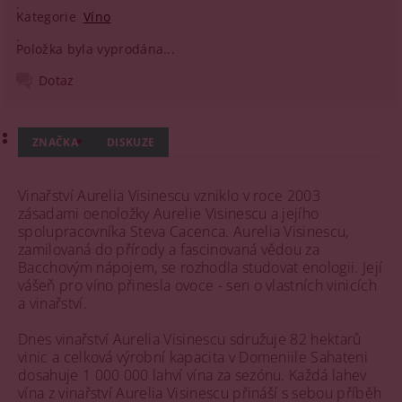
Kategorie
Víno
Položka byla vyprodána...
Dotaz
ZNAČKA
DISKUZE
Vinařství Aurelia Visinescu vzniklo v roce 2003
zásadami oenoložky Aurelie Visinescu a jejího
spolupracovníka Steva Cacenca. Aurelia Visinescu,
zamilovaná do přírody a fascinovaná vědou za
Bacchovým nápojem, se rozhodla studovat enologii. Její
vášeň pro víno přinesla ovoce - sen o vlastních vinicích
a vinařství.
Dnes vinařství Aurelia Visinescu sdružuje 82 hektarů
vinic a celková výrobní kapacita v Domeniile Sahateni
dosahuje 1 000 000 lahví vína za sezónu. Každá lahev
vína z vinařství Aurelia Visinescu přináší s sebou příběh