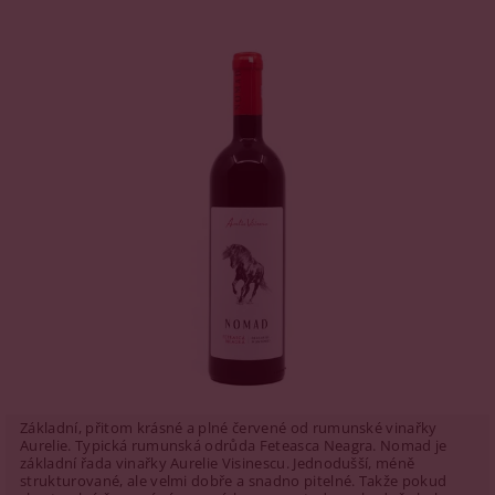
Základní, přitom krásné a plné červené od rumunské vinařky
Aurelie. Typická rumunská odrůda Feteasca Neagra. Nomad je
základní řada vinařky Aurelie Visinescu. Jednodušší, méně
strukturované, ale velmi dobře a snadno pitelné. Takže pokud