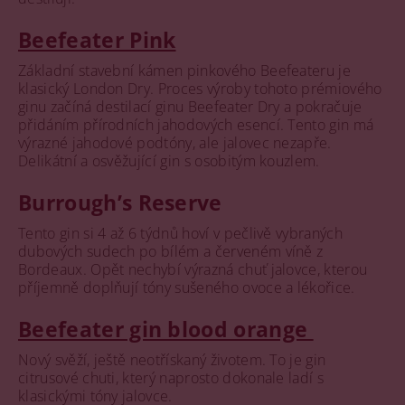
Beefeater Pink
Základní stavební kámen pinkového Beefeateru je
klasický London Dry. Proces výroby tohoto prémiového
ginu začíná destilací ginu Beefeater Dry a pokračuje
přidáním přírodních jahodových esencí. Tento gin má
výrazné jahodové podtóny, ale jalovec nezapře.
Delikátní a osvěžující gin s osobitým kouzlem.
Burrough’s Reserve
Tento gin si 4 až 6 týdnů hoví v pečlivě vybraných
dubových sudech po bílém a červeném víně z
Bordeaux. Opět nechybí výrazná chuť jalovce, kterou
příjemně doplňují tóny sušeného ovoce a lékořice.
Beefeater gin blood orange
Nový svěží, ještě neotřískaný životem. To je gin
citrusové chuti, který naprosto dokonale ladí s
klasickými tóny jalovce.