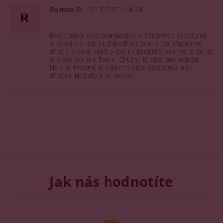
Roman R.
12.10.2022 14:24
R
Beefeater blood orange Gin je příjemný a osvěžující
alkoholický nápojj. S trochou toniku má příjemnou
chuť a je velmi sladký. Jediný problém pro mě je, že už
to není Gin and Tonic. Chutná to spíš jako koktejl.
Není to hrozné, jen dávám přednost tomu, aby
chutnal klasicky a ne ovoce.
Jak nás hodnotíte