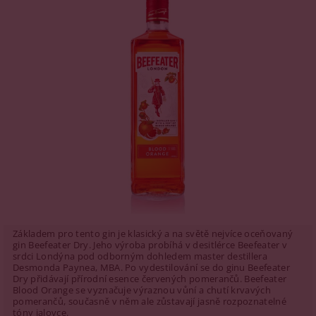
Základem pro tento gin je klasický a na světě nejvíce oceňovaný
gin Beefeater Dry. Jeho výroba probíhá v desitlérce Beefeater v
srdci Londýna pod odborným dohledem master destillera
Desmonda Paynea, MBA. Po vydestilování se do ginu Beefeater
Dry přidávají přírodní esence červených pomerančů. Beefeater
Blood Orange se vyznačuje výraznou vůní a chutí krvavých
pomerančů, současně v něm ale zůstavají jasně rozpoznatelné
tóny jalovce.