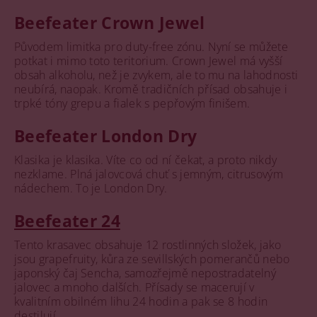
Beefeater Crown Jewel
Původem limitka pro duty-free zónu. Nyní se můžete
potkat i mimo toto teritorium. Crown Jewel má vyšší
obsah alkoholu, než je zvykem, ale to mu na lahodnosti
neubírá, naopak. Kromě tradičních přísad obsahuje i
trpké tóny grepu a fialek s pepřovým finišem.
Beefeater London Dry
Klasika je klasika. Víte co od ní čekat, a proto nikdy
nezklame. Plná jalovcová chuť s jemným, citrusovým
nádechem. To je London Dry.
Beefeater 24
Tento krasavec obsahuje 12 rostlinných složek, jako
jsou grapefruity, kůra ze sevillských pomerančů nebo
japonský čaj Sencha, samozřejmě nepostradatelný
jalovec a mnoho dalších. Přísady se macerují v
kvalitním obilném lihu 24 hodin a pak se 8 hodin
destilují.