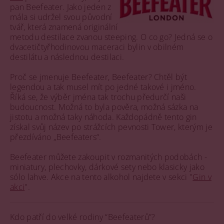
pan Beefeater. Jako jeden z
mála si udržel svou původní
tvář, která znamená originální
metodu destilace zvanou steeping. O co go? Jedná se o
dvacetičtyřhodinovou maceraci bylin v obilném
destilátu a následnou destilaci.
Proč se jmenuje Beefeater, Beefeater? Chtěl být
legendou a tak musel mít po jedné takové i jméno.
Říká se, že výběr jména tak trochu předurčí naši
budoucnost. Možná to byla pověra, možná sázka na
jistotu a možná taky náhoda. Každopádně tento gin
získal svůj název po strážcích pevnosti Tower, kterým je
přezdíváno „Beefeaters“.
Beefeater můžete zakoupit v rozmanitých podobách -
miniatury, plechovky, dárkové sety nebo klasicky jako
sólo lahve. Akce na tento alkohol najdete v sekci "
Gin v
akci
".
Kdo patří do velké rodiny “Beefeaterů”?