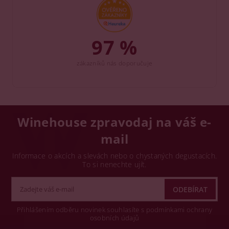
97 %
zákazníků nás doporučuje
Winehouse zpravodaj na váš e-
mail
Informace o akcích a slevách nebo o chystaných degustacích.
To si nenechte ujít.
Přihlášením odběru novinek souhlasíte s podmínkami ochrany
osobních údajů