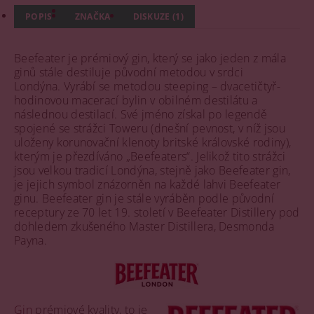
POPIS
ZNAČKA
DISKUZE (1)
Beefeater je prémiový gin, který se jako jeden z mála
ginů stále destiluje původní metodou v srdci
Londýna.
Vyrábí se metodou steeping – dvacetičtyř­
hodinovou macerací bylin v obilném destilátu a
následnou destilací. Své jméno získal po legendě
spojené se strážci Toweru (dnešní pevnost, v níž jsou
uloženy korunovační klenoty britské královské rodiny),
kterým je přezdíváno „Beefeaters“. Jelikož tito strážci
jsou velkou tradicí Londýna, stejně jako Beefeater gin,
je jejich symbol znázorněn na každé lahvi Beefeater
ginu. Beefeater gin je stále vyráběn podle původní
receptury ze 70 let 19. století v Beefeater Distillery pod
dohledem zkušeného Master Distillera, Desmonda
Payna.
Gin
prémiové kvality, to je