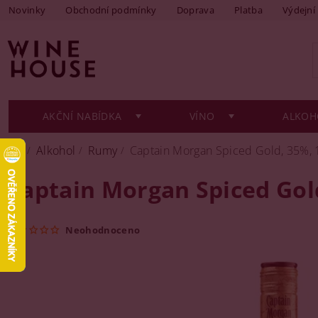
Novinky
Obchodní podmínky
Doprava
Platba
Výdejní
AKČNÍ NABÍDKA
VÍNO
ALKOH
Alkohol
Rumy
Captain Morgan Spiced Gold, 35%, 1
Captain Morgan Spiced Gold
Neohodnoceno