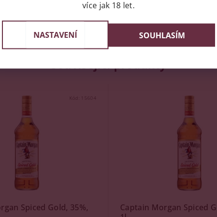
více jak 18 let.
NASTAVENÍ
SOUHLASÍM
Související produkty
Kód:
15604
rgan Spiced Gold, 35%,
Captain Morgan Spiced G
1l