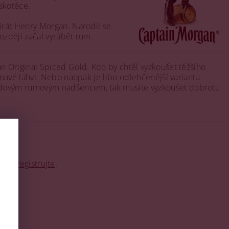
skotéce.
irát Henry Morgan. Narodil se
ozději začal vyrábět rum.
n Original Spiced Gold. Kdo by chtěl vyzkoušet těžšího
mavé láhvi. Nebo naopak je libo odlehčenější variantu
avdovým rumovým nadšencem, tak musíte vyzkoušet dobrotu
o se
registrujte
.