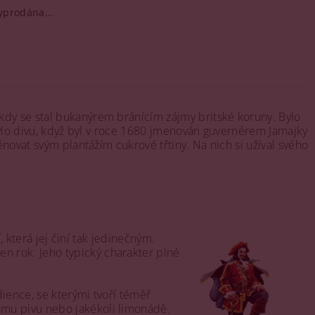
yprodána...
kdy se stal bukanýrem bránícím zájmy britské koruny. Bylo
ebylo divu, když byl v roce 1680 jmenován guvernérem Jamajky
ěnovat svým plantážím cukrové třtiny. Na nich si užíval svého
, která jej činí tak jedinečným.
n rok. Jeho typický charakter plné
dience, se kterými tvoří téměř
ému pivu nebo jakékoli limonádě.