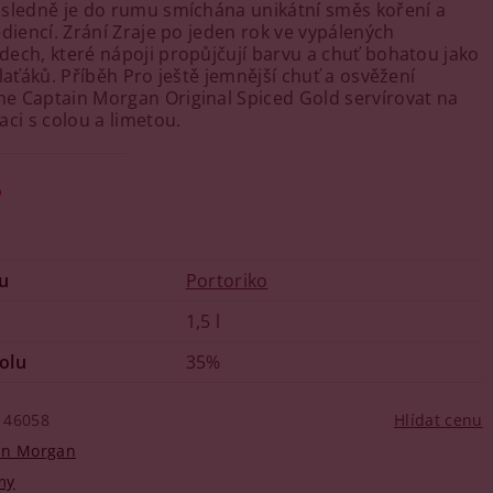
sledně je do rumu smíchána unikátní směs koření a
ediencí. Zrání Zraje po jeden rok ve vypálených
ech, které nápoji propůjčují barvu a chuť bohatou jako
laťáků. Příběh Pro ještě jemnější chuť a osvěžení
 Captain Morgan Original Spiced Gold servírovat na
aci s colou a limetou.
o
u
Portoriko
1,5 l
olu
35%
46058
Hlídat cenu
in Morgan
my