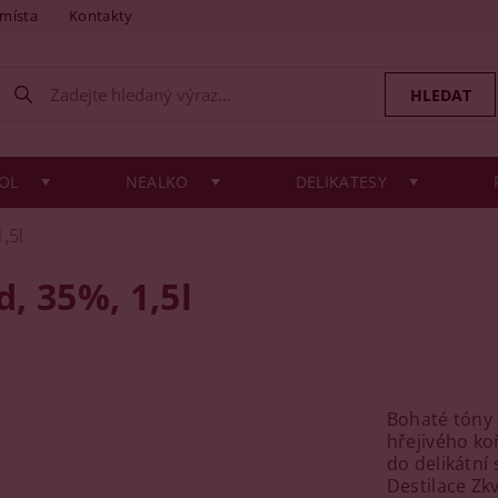
 místa
Kontakty
OL
NEALKO
DELIKATESY
,5l
, 35%, 1,5l
Bohaté tóny 
hřejivého k
do delikátní
Destilace Zk