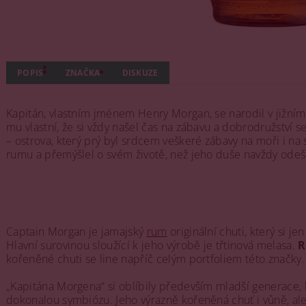
POPIS
ZNAČKA
DISKUZE
Kapitán, vlastním jménem Henry Morgan, se narodil v jižním
mu vlastní, že si vždy našel čas na zábavu a dobrodružství 
– ostrova, který prý byl srdcem veškeré zábavy na moři i na 
rumu a přemýšlel o svém životě, než jeho duše navždy ode
Captain Morgan je jamajský
rum
originální chuti, který si je
Hlavní surovinou sloužící k jeho výrobě je třtinová melasa.
R
kořeněné chuti se line napříč celým portfoliem této značky.
„Kapitána Morgena“ si oblíbily především mladší generace, kt
dokonalou symbiózu. Jeho výrazně kořeněná chuť i vůně, al