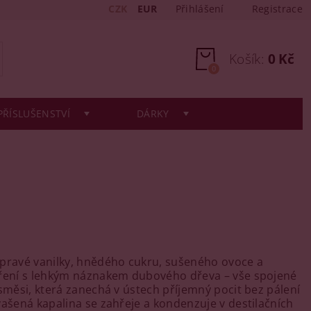
CZK
EUR
Přihlášení
Registrace
Košík:
0 Kč
0
PŘÍSLUŠENSTVÍ
DÁRKY
pravé vanilky, hnědého cukru, sušeného ovoce a
oření s lehkým náznakem dubového dřeva – vše spojené
 směsi, která zanechá v ústech příjemný pocit bez pálení
vašená kapalina se zahřeje a kondenzuje v destilačních