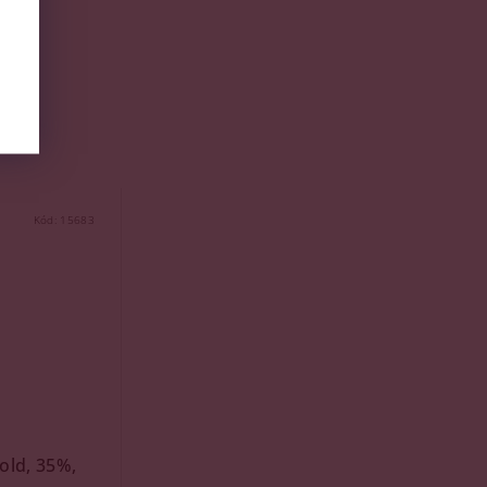
Kód:
15683
old, 35%,