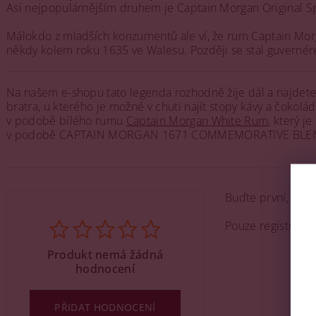
Asi nejpopulárnějším druhem je Captain Morgan Original Sp
Málokdo z mladších konzumentů ale ví, že rum Captain Morg
někdy kolem roku 1635 ve Walesu. Později se stal guvernérem
Na našem e-shopu tato legenda rozhodně žije dál a najdete
bratra, u kterého je možné v chuti najít stopy kávy a čoko
v podobě bílého rumu
Captain Morgan White Rum
, který j
v podobě CAPTAIN MORGAN 1671 COMMEMORATIVE BLEND SPI
Buďte první, kdo 
Pouze registrova
Produkt nemá žádná
hodnocení
PŘIDAT HODNOCENÍ