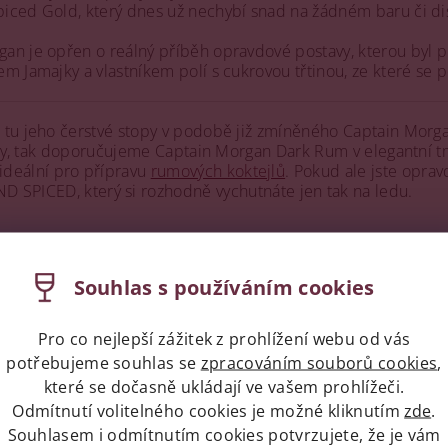
iced Gold, který dnes už nechybí snad na žádném baru či di
an je opřen o reálný příběh opravdové postavy, kterou byl p
 Jamajky a vlastníkem polí s cukrovou třtinou, ze které se p
 tu jeho čerstvé stopy v podobě již zmíněného Captain Morga
lády, tak doporučujeme Captain Morgan Dark Rum v elegantní t
e ideální pro přípravu
rumových koktejlů
. Pokud ale jste opr
CED, který si rozhodně vychutnáte jen tak na ledu.
napíše příspěvek k této položce.
Souhlas s používáním cookies
ní uživatelé mohou vkládat příspěvky. Prosím
přihlaste se
neb
Pro co nejlepší zážitek z prohlížení webu od vás
potřebujeme souhlas se
zpracováním souborů cookies
,
které se dočasně ukládají ve vašem prohlížeči.
Odmítnutí volitelného cookies je možné kliknutím
zde
.
Souhlasem i odmítnutím cookies potvrzujete, že je vám