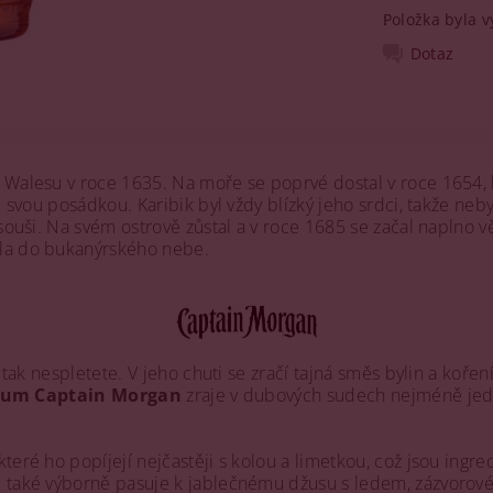
Položka byla v
Dotaz
 Walesu v roce 1635. Na moře se poprvé dostal v roce 1654, 
se svou posádkou. Karibik byl vždy blízký jeho srdci, takže n
souši. Na svém ostrově zůstal a v roce 1685 se začal naplno v
šla do bukanýrského nebe.
n tak nespletete. V jeho chuti se zračí tajná směs bylin a koření
um Captain Morgan
zraje v dubových sudech nejméně jede
eré ho popíjejí nejčastěji s kolou a limetkou, což jsou ingre
e také výborně pasuje k jablečnému džusu s ledem, zázvorov