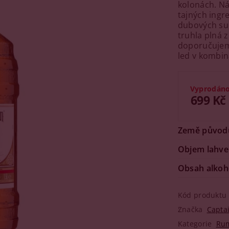
kolonách. Ná
tajných ingr
dubových sud
truhla plná z
doporučujeme
led v kombin
Vyprodán
699 Kč
Země původ
Objem lahve
Obsah alkoh
Kód produktu
Značka
Capta
Kategorie
Ru