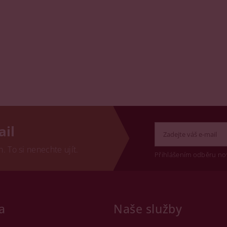
ail
 To si nenechte ujít.
Přihlášením odběru no
a
Naše služby