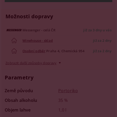
Možnosti dopravy
Messenger - celá ČR
již za 3 dny u vás
Winehouse - sklad
již za 2 dny
Osobní odběr
Praha 4, Chemická 954
již za 2 dny
Zobrazit další způsoby dopravy
Parametry
Země původu
Portoriko
Obsah alkoholu
35 %
Objem lahve
1,0 l