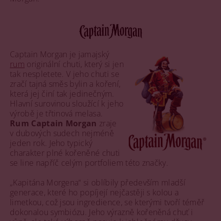
Captain Morgan je jamajský
rum
originální chuti, který si jen
tak nespletete. V jeho chuti se
zračí tajná směs bylin a koření,
která jej činí tak jedinečným.
Hlavní surovinou sloužící k jeho
výrobě je třtinová melasa.
Rum Captain Morgan
zraje
v dubových sudech nejméně
jeden rok. Jeho typický
charakter plné kořeněné chuti
se line napříč celým portfoliem této značky.
„Kapitána Morgena“ si oblíbily především mladší
generace, které ho popíjejí nejčastěji s kolou a
limetkou, což jsou ingredience, se kterými tvoří téměř
dokonalou symbiózu. Jeho výrazně kořeněná chuť i