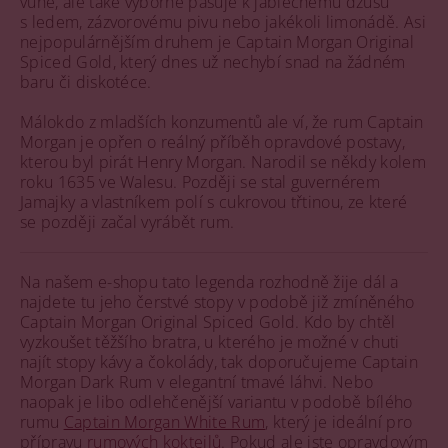
vůně, ale také výborně pasuje k jablečnému džusu
s ledem, zázvorovému pivu nebo jakékoli limonádě. Asi
nejpopulárnějším druhem je Captain Morgan Original
Spiced Gold, který dnes už nechybí snad na žádném
baru či diskotéce.
Málokdo z mladších konzumentů ale ví, že rum Captain
Morgan je opřen o reálný příběh opravdové postavy,
kterou byl pirát Henry Morgan. Narodil se někdy kolem
roku 1635 ve Walesu. Později se stal guvernérem
Jamajky a vlastníkem polí s cukrovou třtinou, ze které
se později začal vyrábět rum.
Na našem e-shopu tato legenda rozhodně žije dál a
najdete tu jeho čerstvé stopy v podobě již zmíněného
Captain Morgan Original Spiced Gold. Kdo by chtěl
vyzkoušet těžšího bratra, u kterého je možné v chuti
najít stopy kávy a čokolády, tak doporučujeme Captain
Morgan Dark Rum v elegantní tmavé láhvi. Nebo
naopak je libo odlehčenější variantu v podobě bílého
rumu
Captain Morgan White Rum
, který je ideální pro
přípravu
rumových koktejlů
. Pokud ale jste opravdovým