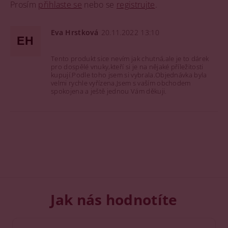
Prosím
přihlaste se
nebo se
registrujte
.
Eva Hrstková
20.11.2022 13:10
EH
Tento produkt sice nevím jak chutná,ale je to dárek
pro dospělé vnuky,kteří si je na nějaké příležitosti
kupují.Podle toho jsem si vybrala.Objednávka byla
velmi rychle vyřízena.Jsem s vaším obchodem
spokojena a ještě jednou Vám děkuji.
Jak nás hodnotíte