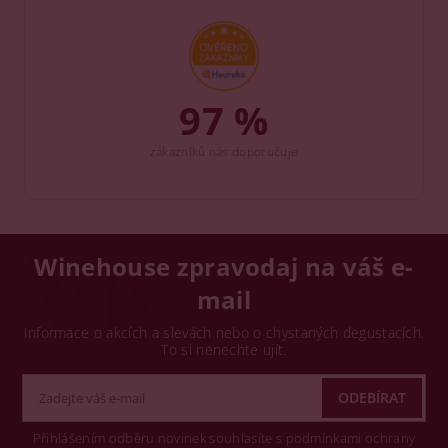
97 %
zákazníků nás doporučuje
Winehouse zpravodaj na váš e-
mail
Informace o akcích a slevách nebo o chystaných degustacích.
To si nenechte ujít.
Přihlášením odběru novinek souhlasíte s podmínkami ochrany