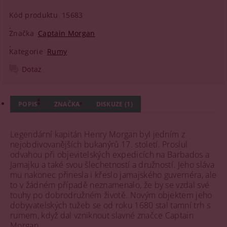
Kód produktu
15683
Značka
Captain Morgan
Kategorie
Rumy
Dotaz
POPIS
ZNAČKA
DISKUZE (1)
Legendární kapitán Henry Morgan byl jedním z
nejobdivovanějších bukanýrů 17. století. Proslul
odvahou při objevitelských expedicích na Barbados a
Jamajku a také svou šlechetností a družností. Jeho sláva
mu nakonec přinesla i křeslo jamajského guvernéra, ale
to v žádném případě neznamenalo, že by se vzdal své
touhy po dobrodružném životě. Novým objektem jeho
dobyvatelských tužeb se od roku 1680 stal tamní trh s
rumem, když dal vzniknout slavné značce Captain
Morgan.