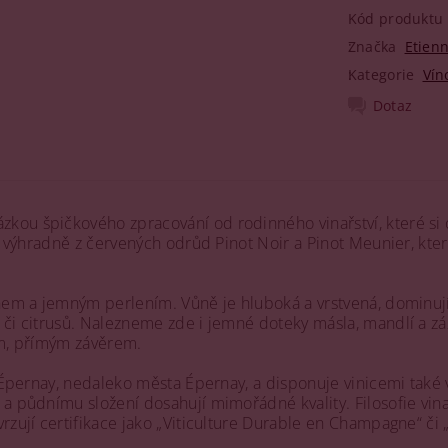
Kód produktu
Značka
Etien
Kategorie
Vín
Dotaz
kou špičkového zpracování od rodinného vinařství, které si
en výhradně z červených odrůd Pinot Noir a Pinot Meunier, kte
nem a jemným perlením. Vůně je hluboká a vrstvená, dominují 
či citrusů. Nalezneme zde i jemné doteky másla, mandlí a záz
ým, přímým závěrem.
d’Épernay, nedaleko města Épernay, a disponuje vinicemi také
 a půdnímu složení dosahují mimořádné kvality. Filosofie vin
vrzují certifikace jako „Viticulture Durable en Champagne“ či