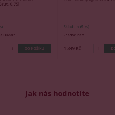
rut, 0,75l
s)
Skladem
(5 ks)
ne Oudart
Značka:
Piaff
1 349 Kč
Jak nás hodnotíte