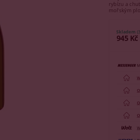
rybízu a chu
mořským plod
Skladem
(
945 Kč
M
W
O
O
O
W