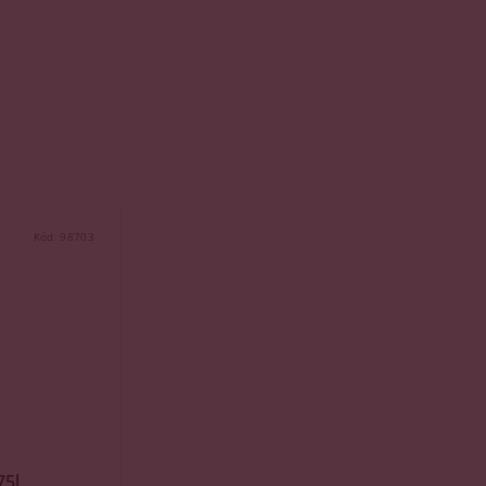
Kód:
98703
75l