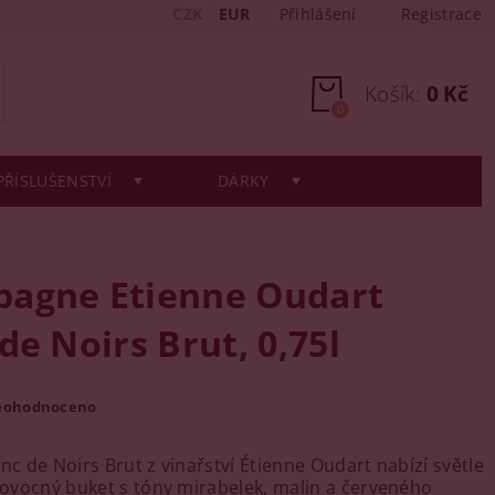
CZK
EUR
Přihlášení
Registrace
Košík:
0 Kč
0
PŘÍSLUŠENSTVÍ
DÁRKY
agne Etienne Oudart
de Noirs Brut, 0,75l
eohodnoceno
nc de Noirs Brut z vinařství Étienne Oudart nabízí světle
, ovocný buket s tóny mirabelek, malin a červeného