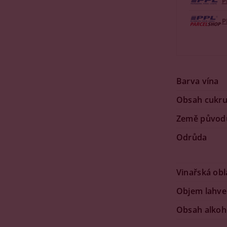
P
P
Barva vína
Obsah cukr
Země původ
Odrůda
Vinařská obl
Objem lahve
Obsah alkoh