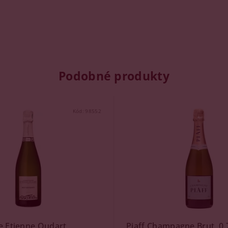
Podobné produkty
Kód:
98552
 Etienne Oudart
Piaff Champagne Brut, 0,