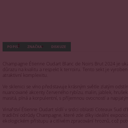
POPIS
ZNAČKA
DISKUZE
Champagne Étienne Oudart Blanc de Noirs Brut 2024 je ukáz
důrazu na kvalitu a respekt k terroiru. Tento sekt je vyrob
atraktivní komplexitu.
Ve sklenici se víno představuje krásným světle zlatým odstí
nuancované akcenty červeného rybízu, malin, jablek, hrušek 
masitá, plná a korpulentní, s příjemnou ovocností a napjat
Vinařství Étienne Oudart sídlí v srdci oblasti Coteaux Sud 
tradiční odrůdy Champagne, které zde díky ideální expozici
ekologickém přístupu a citlivém zpracování hroznů, což pot