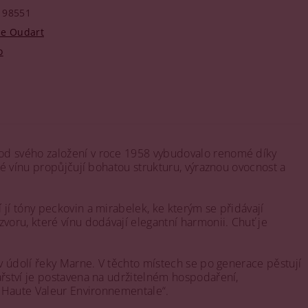
98551
ne Oudart
o
 od svého založení v roce 1958 vybudovalo renomé díky
ré vínu propůjčují bohatou strukturu, výraznou ovocnost a
jí tóny peckovin a mirabelek, ke kterým se přidávají
voru, které vínu dodávají elegantní harmonii. Chuť je
 v údolí řeky Marne. V těchto místech se po generace pěstují
ařství je postavena na udržitelném hospodaření,
 „Haute Valeur Environnementale“.