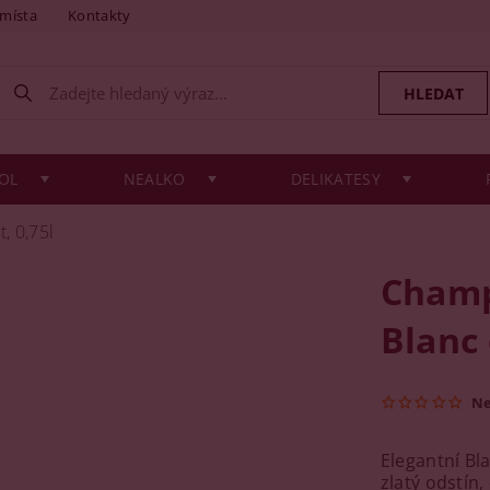
 místa
Kontakty
OL
NEALKO
DELIKATESY
, 0,75l
Champ
Blanc 
N
Elegantní Bla
zlatý odstín