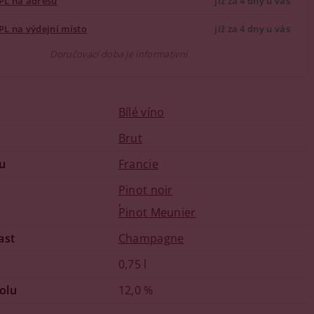
PL na adresu
již za 4 dny u vás
PL na výdejní místo
již za 4 dny u vás
Doručovací doba je informativní
Bílé víno
u
Brut
u
Francie
Pinot noir
,
Pinot Meunier
ast
Champagne
0,75 l
olu
12,0 %