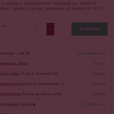
ť s masitým, korpulentním charakterem. Ideální k
ům, rybám či sýrům, podávaný při teplotě 8–10 °C.
3 ks)
essenger - celá ČR
již za 4 dny u vás
inehouse - sklad
již zítra
sobní odběr
Praha 4, Chemická 954
již zítra
dběrné místo
Praha 3, Lucemburská 11
již zítra
dběrné místo
Říčany, Barákova 237/8
již zítra
olt express - Praha 🔥
již zítra u vás