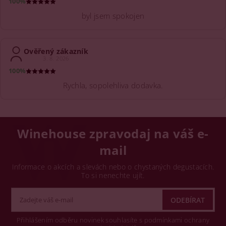
100%
byl jsem spokojen
Ověřený zákazník
3. 8. 2026
100%
Rychla, sopolehliva dodavka.
Winehouse zpravodaj na váš e-
mail
Informace o akcích a slevách nebo o chystaných degustacích.
To si nenechte ujít.
Přihlášením odběru novinek souhlasíte s podmínkami ochrany