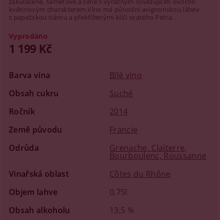
zakulacené, sametové a silné s výrazným osvěžujícím ovocno
květinovým charakterem.Víno má původní avignonskou láhev
s papežskou tiárou a překříženými klíči svatého Petra.
Vyprodáno
1 199 Kč
Barva vína
Bílé víno
Obsah cukru
Suché
Ročník
2014
Země původu
Francie
Odrůda
Grenache, Claiterre,
Bourboulenc, Roussanne
Vinařská oblast
Côtes du Rhône
Objem lahve
0,75l
Obsah alkoholu
13,5 %