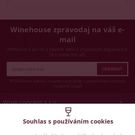
Winehouse zpravodaj na váš e-
mail
Informace o akcích a slevách nebo o chystaných degustacích.
To si nenechte ujít.
Přihlášením odběru novinek souhlasíte s podmínkami ochrany
osobních údajů
Wine concept s.r.o.
Legislativa
Souhlas s používáním cookies
Zákaz prodeje alkoholických nápojů osobám