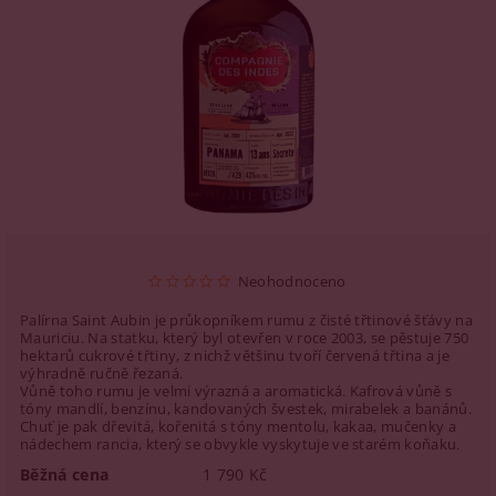
Neohodnoceno
Palírna Saint Aubin je průkopníkem rumu z čisté třtinové šťávy na
Mauriciu. Na statku, který byl otevřen v roce 2003, se pěstuje 750
hektarů cukrové třtiny, z nichž většinu tvoří červená třtina a je
výhradně ručně řezaná.
Vůně toho rumu je velmi výrazná a aromatická. Kafrová vůně s
tóny mandlí, benzínu, kandovaných švestek, mirabelek a banánů.
Chuť je pak dřevitá, kořenitá s tóny mentolu, kakaa, mučenky a
nádechem rancia, který se obvykle vyskytuje ve starém koňaku.
Běžná cena
1 790 Kč