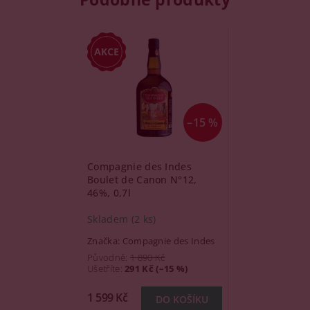
–15 %
Compagnie des Indes
Boulet de Canon N°12,
46%, 0,7l
Skladem
(2 ks)
Značka:
Compagnie des Indes
Původně:
1 890 Kč
Ušetříte
:
291 Kč (–15 %)
1 599 Kč