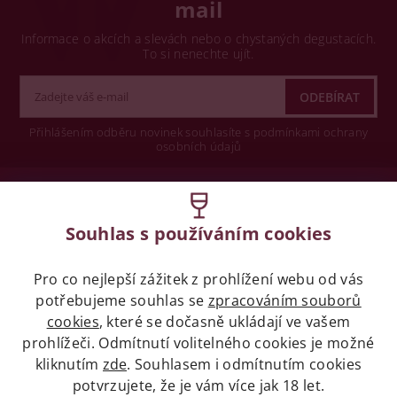
mail
Informace o akcích a slevách nebo o chystaných degustacích.
To si nenechte ujít.
Přihlášením odběru novinek souhlasíte s podmínkami ochrany
osobních údajů
Wine concept s.r.o.
Souhlas s používáním cookies
Legislativa
Pro co nejlepší zážitek z prohlížení webu od vás
Zákaz prodeje alkoholických nápojů osobám
potřebujeme souhlas se
zpracováním souborů
mladších 18 let.
cookies
, které se dočasně ukládají ve vašem
prohlížeči. Odmítnutí volitelného cookies je možné
Naše služby
kliknutím
zde
. Souhlasem i odmítnutím cookies
potvrzujete, že je vám více jak 18 let.