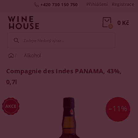
Přihlášení
Registrace
+420 730 150 750
0 Kč
0
Alkohol
Compagnie des Indes PANAMA, 43%,
0,7l
–11%