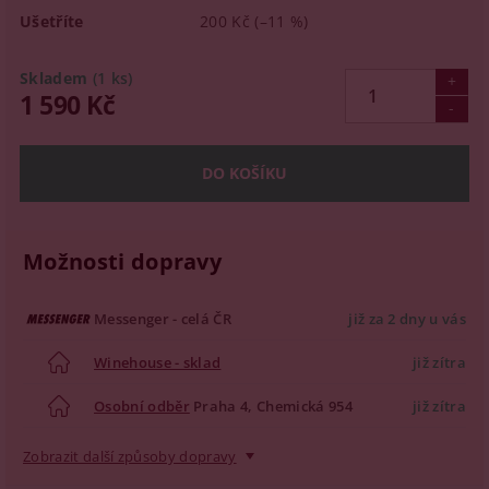
Ušetříte
200 Kč
(–11 %)
Skladem
(1 ks)
1 590 Kč
Možnosti dopravy
Messenger - celá ČR
již za 2 dny u vás
Winehouse - sklad
již zítra
Osobní odběr
Praha 4, Chemická 954
již zítra
Zobrazit další způsoby dopravy