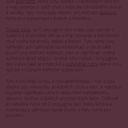
jsou
bílé rumy
, které jsou vyzrálé v nerezových tancích
a mají jemnou a svěží chuť s náznaky citrusového ovoce
a vanilky. Tyto rumy jsou ideální pro míchání
koktejlů
nebo pro konzumaci s ledem a limetkou.
Tmavé rumy
od Compagnie des Indes jsou vyzrálé v
sudech z dubového dřeva a mají bohatou a komplexní
chuť s tóny karamelu, kakaa a koření. Tyto rumy jsou
vynikající pro samostatnou konzumaci a lze je také
použít pro míchání koktejlů, jako je například známý
rumový koktejl Mojito. Kromě toho nabízí Compagnie
des Indes také aromatické a
kořeněné rumy
, které jsou
vyzrálé s různými kořením a bylinami.
Tyto rumy mají silnou a charakteristickou chuť a jsou
ideální pro milovníky unikátních chutí a vůní. V nabídce
najdete například rumy s nádechem kardamomu,
zázvoru, skořice a dalších aromatických bylin. Celkově
je nabídka rumů od Compagnie des Indes široká a
rozmanitá a zahrnuje různé druhy a styly rumů pro
každého.