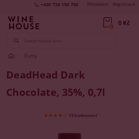
Přihlášení
Registrace
+420 730 150 750
0 Kč
0
Rumy
DeadHead Dark
Chocolate, 35%, 0,7l
72 hodnocení