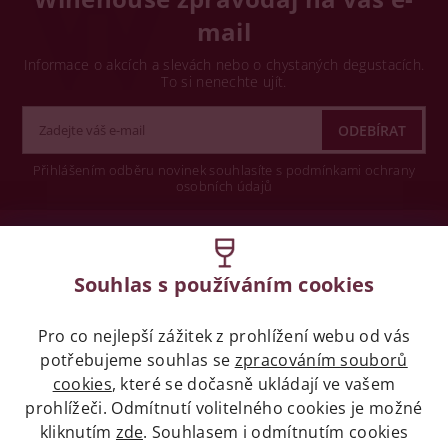
mail
Informace o akcích a slevách nebo o chystaných degustacích.
To si nenechte ujít.
Přihlášením odběru novinek souhlasíte s podmínkami ochrany
osobních údajů
Wine concept s.r.o.
Souhlas s používáním cookies
Legislativa
Pro co nejlepší zážitek z prohlížení webu od vás
Zákaz prodeje alkoholických nápojů osobám
potřebujeme souhlas se
mladších 18 let.
zpracováním souborů
cookies
, které se dočasně ukládají ve vašem
prohlížeči. Odmítnutí volitelného cookies je možné
Naše služby
kliknutím
zde
. Souhlasem i odmítnutím cookies