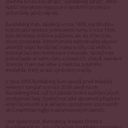
otevřela turistickou atrakci "Bundaberg Barrel", která
nabízí interaktivní expozice o výrobním procesu a
ochutnávky jejich nápojů.
Bundaberg Rum, založený v roce 1888, má dlouhou
historii jako výrobce prémiového rumu. V roce 1936
byla destilerie zničena požárem, ale do tří let byla
znovu postavena. Během druhé světové války objevili
američtí vojáci kombinaci rumu a coly, což vedlo k
popularizaci této kombinace v Austrálii. Společnost
pokračovala ve svém růstu a inovacích, včetně zavedení
ikonické čtvercové lahve a maskota, polárního
medvěda, který se stal symbolem značky.
V roce 2000 Bundaberg Rum spustil první televizní
reklamní kampaň a v roce 2008 uvedl na trh
Bundaberg Red, což byl zásadní krok k rozšíření jejich
produktové řady. Společnost také významně přispívá k
místní komunitě a je aktivním sponzorem sportovních
akcí, například rugby a automobilových závodů.
Obě společnosti, Bundaberg Brewed Drinks a
Bundaberg Rum, jsou příkladem úspěšného rodinného