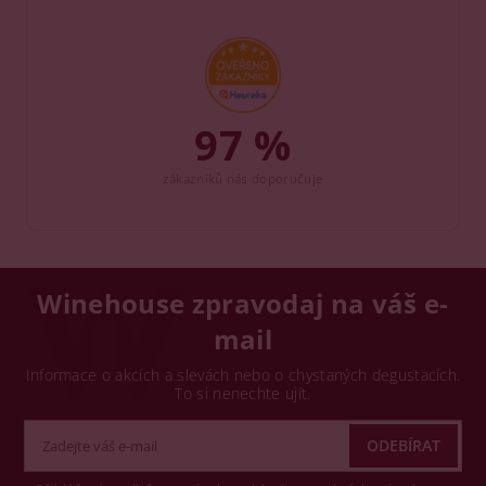
97 %
zákazníků nás doporučuje
Winehouse zpravodaj na váš e-
mail
Informace o akcích a slevách nebo o chystaných degustacích.
To si nenechte ujít.