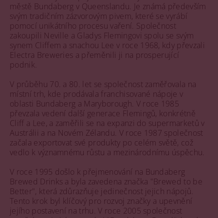
městě Bundaberg v Queenslandu. Je známá především
svým tradičním zázvorovým pivem, které se vyrábí
pomocí unikátního procesu vaření. Společnost
zakoupili Neville a Gladys Flemingovi spolu se svým
synem Cliffem a snachou Lee v roce 1968, kdy převzali
Electra Breweries a přeměnili ji na prosperující
podnik.
V průběhu 70. a 80. let se společnost zaměřovala na
místní trh, kde prodávala franchisované nápoje v
oblasti Bundaberg a Maryborough. V roce 1985
převzala vedení další generace Flemingů, konkrétně
Cliff a Lee, a zaměřili se na expanzi do supermarketů v
Austrálii a na Novém Zélandu. V roce 1987 společnost
začala exportovat své produkty po celém světě, což
vedlo k významnému růstu a mezinárodnímu úspěchu.
V roce 1995 došlo k přejmenování na Bundaberg
Brewed Drinks a byla zavedena značka "Brewed to be
Better", která zdůrazňuje jedinečnost jejich nápojů.
Tento krok byl klíčový pro rozvoj značky a upevnění
jejího postavení na trhu. V roce 2005 společnost