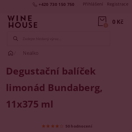
Přihlášení
Registrace
+420 730 150 750
0 Kč
0
Nealko
Degustační balíček
limonád Bundaberg,
11x375 ml
50 hodnocení