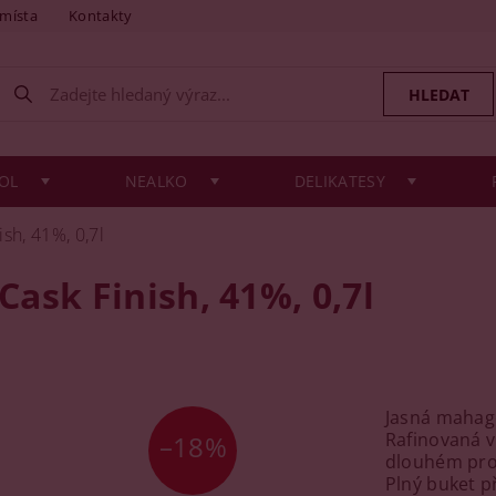
 místa
Kontakty
OL
NEALKO
DELIKATESY
sh, 41%, 0,7l
ask Finish, 41%, 0,7l
Jasná mahag
Rafinovaná 
–18%
dlouhém pro
Plný buket p