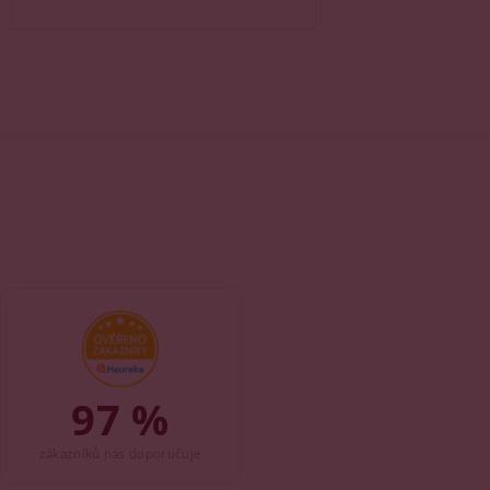
97 %
zákazníků nás doporučuje