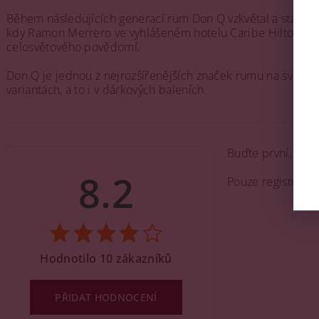
Během následujících generací rum Don Q vzkvétal a stal se 
kdy Ramon Merrero ve vyhlášeném hotelu Caribe Hilton v San
celosvětového povědomí.
Don Q je jednou z nejrozšířenějších značek rumu na světě,
variantách, a to i v dárkových baleních.
Buďte první, kdo 
8.2
Pouze registrova
Hodnotilo 10 zákazníků
PŘIDAT HODNOCENÍ