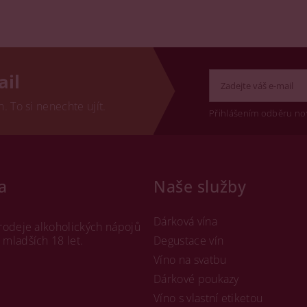
ail
 To si nenechte ujít.
Přihlášením odběru no
a
Naše služby
Dárková vína
rodeje alkoholických nápojů
mladších 18 let.
Degustace vín
Víno na svatbu
Dárkové poukazy
Víno s vlastní etiketou