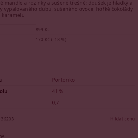
 mandle a rozinky a sušené třešně; doušek je hladký a
óny vypalovaného dubu, sušeného ovoce, hořké čokolády
 karamelu
899 Kč
170 Kč
(–18 %)
o
u
Portoriko
olu
41 %
0,7 l
36203
Hlídat cenu
Q
my