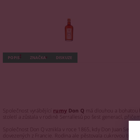
POPIS
ZNAČKA
DISKUZE
Společnost vyrábějící
rumy
Don Q
má dlouhou a bohatou his
století a zůstala v rodině Serrallesů po šest generací, přič
Společnost Don Q vznikla v roce 1865, kdy Don Juan Serralle
dovezených z Francie. Rodina ale pěstovala cukrovou třtinu 