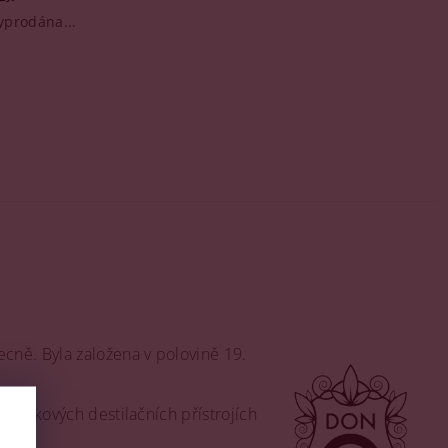
yprodána...
ecně. Byla založena v polovině 19.
kotlíkových destilačních přístrojích