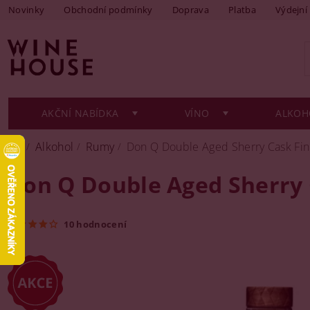
Novinky
Obchodní podmínky
Doprava
Platba
Výdejní
AKČNÍ NABÍDKA
VÍNO
ALKOH
Alkohol
Rumy
Don Q Double Aged Sherry Cask Fini
Don Q Double Aged Sherry C
10 hodnocení