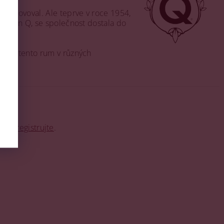
a inovoval. Ale teprve v roce 1954,
u Don Q, se společnost dostala do
zíme tento rum v různých
o se
registrujte
.