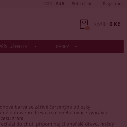
CZK
EUR
Přihlášení
Registrace
Košík:
0 Kč
0
PŘÍSLUŠENSTVÍ
DÁRKY
onová barva se zářivě červenými odlesky
vůně dubového dřeva a sušeného ovoce vypráví o
cesu zrání
řechází do chuti připomínající ohořelé dřevo, hnědý