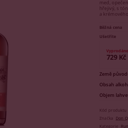
med, opečené
hřejivý, s t
a krémového
Běžná cena
Ušetříte
Vyprodán
729 Kč
Země původ
Obsah alkoh
Objem lahve
Kód produktu
Značka
Don 
Kategorie
Ru