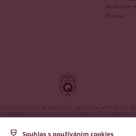
Položka byla v
Dotaz
torii lídra nejen ve světě rumů, ale také ve světě lihovin ob
emž každá generace rumu z této dílny byla lepší než předchozí.
s vyrobil svůj první rum z rodinné cukrové třtiny v měděných 
v Portoriku již od roku 1820.
Souhlas s používáním cookies