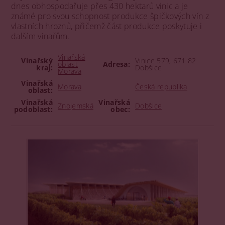
dnes obhospodařuje přes 430 hektarů vinic a je
známé pro svou schopnost produkce špičkových vín z
vlastních hroznů, přičemž část produkce poskytuje i
dalším vinařům.
Vinařská
Vinařský
Vinice 579, 671 82
oblast
Adresa:
kraj:
Dobšice
Morava
Vinařská
Morava
Česká republika
oblast:
Vinařská
Vinařská
Znojemská
Dobšice
podoblast:
obec: