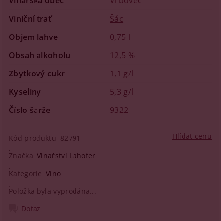
Vinařská obec
Vrbovec
Viniční trať
Šác
Objem lahve
0,75 l
Obsah alkoholu
12,5 %
Zbytkový cukr
1,1 g/l
Kyseliny
5,3 g/l
Číslo šarže
9322
Hlídat cenu
Kód produktu
82791
Značka
Vinařství Lahofer
Kategorie
Víno
Položka byla vyprodána...
Dotaz