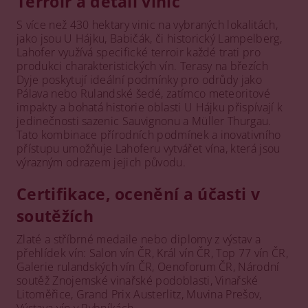
Terroir a detail vinic
S více než 430 hektary vinic na vybraných lokalitách,
jako jsou U Hájku, Babičák, či historický Lampelberg,
Lahofer využívá specifické terroir každé trati pro
produkci charakteristických vín. Terasy na březích
Dyje poskytují ideální podmínky pro odrůdy jako
Pálava nebo Rulandské šedé, zatímco meteoritové
impakty a bohatá historie oblasti U Hájku přispívají k
jedinečnosti sazenic Sauvignonu a Müller Thurgau.
Tato kombinace přírodních podmínek a inovativního
přístupu umožňuje Lahoferu vytvářet vína, která jsou
výrazným odrazem jejich původu.
Certifikace, ocenění a účasti v
soutěžích
Zlaté a stříbrné medaile nebo diplomy z výstav a
přehlídek vín: Salon vín ČR, Král vín ČR, Top 77 vín ČR,
Galerie rulandských vín ČR, Oenoforum ČR, Národní
soutěž Znojemské vinařské podoblasti, Vinařské
Litoměřice, Grand Prix Austerlitz, Muvina Prešov,
Výstava vín v Rybníkách.