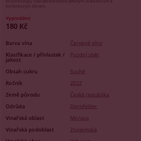
ovocné stopy charakterizované jemným švestkovým a
borůvkovým tónem.
Vyprodáno
180 Kč
Barva vína
Červené víno
Klasifikace / přívlastek /
Pozdní sběr
jakost
Obsah cukru
Suché
Ročník
2022
Země původu
Česká republika
Odrůda
Dornfelder
Vinařská oblast
Morava
Vinařská podoblast
Znojemská