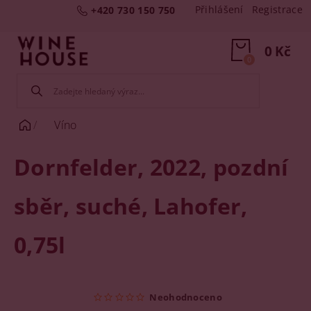
Přihlášení
Registrace
+420 730 150 750
0 Kč
0
Víno
Dornfelder, 2022, pozdní
sběr, suché, Lahofer,
0,75l
Neohodnoceno