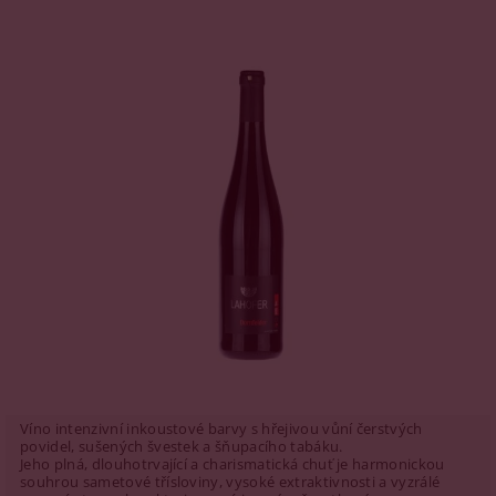
Víno intenzivní inkoustové barvy s hřejivou vůní čerstvých
povidel, sušených švestek a šňupacího tabáku.
Jeho plná, dlouhotrvající a charismatická chuť je harmonickou
souhrou sametové třísloviny, vysoké extraktivnosti a vyzrálé