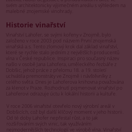
svém architektonicky výjimečném areálu s výhledem na
malebné znojemské vinohrady.
Historie vinařství
Vinařství Lahofer, se svými kořeny v Znojmě, bylo
založeno v roce 2003 pod názvem První znojemská
vinařská a.s. Tento zlomový krok dal základ vinařství,
které se rychle stalo jedním z největších producentů
vína v České republice. Inspiraci pro současný název
našlo v osobě Jana Lahofera, uměleckého řezbáře z
Dobšic, jehož práce z přelomu 18. a 19. století
uchvátila premonstráty ve Znojmě i návštěvníky z
celého světa. Dnes je Lahoferova knihovna považována
za klenot v Praze. Rozhodnutí pojmenovat vinařství po
Lahoferovi odrazuje úctu k lokální historii a kultuře.
V roce 2006 vinařství otevřelo nový výrobní areál v
Dobšicích, což byl další klíčový moment v jeho historii.
Od té doby Lahofer nepřestal růst, a to jak
rozšiřováním svých vinic, tak využíváním
nejmodernějších technologií ve výrobě vína. Vinařství