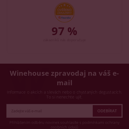
97 %
zákazníků nás doporučuje
Winehouse zpravodaj na váš e-
mail
Informace o akcích a slevách nebo o chystaných degustacích.
To si nenechte ujít.
Přihlášením odběru novinek souhlasíte s podmínkami ochrany
osobních údajů