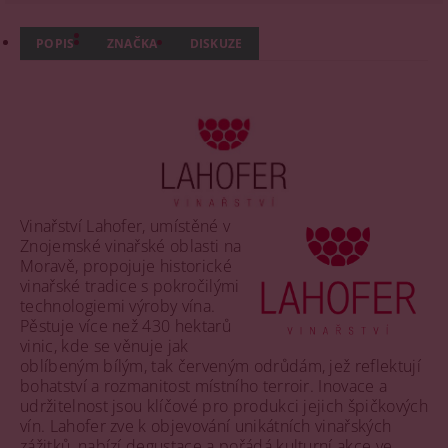
POPIS
ZNAČKA
DISKUZE
Vinařství Lahofer, umístěné v
Znojemské vinařské oblasti na
Moravě, propojuje historické
vinařské tradice s pokročilými
technologiemi výroby vína.
Pěstuje více než 430 hektarů
vinic, kde se věnuje jak
oblíbeným bílým, tak červeným odrůdám, jež reflektují
bohatství a rozmanitost místního terroir. Inovace a
udržitelnost jsou klíčové pro produkci jejich špičkových
vín. Lahofer zve k objevování unikátních vinařských
zážitků, nabízí degustace a pořádá kulturní akce ve