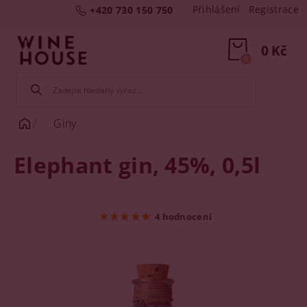
Přihlášení
Registrace
+420 730 150 750
0 Kč
0
Giny
Elephant gin, 45%, 0,5l
4 hodnocení