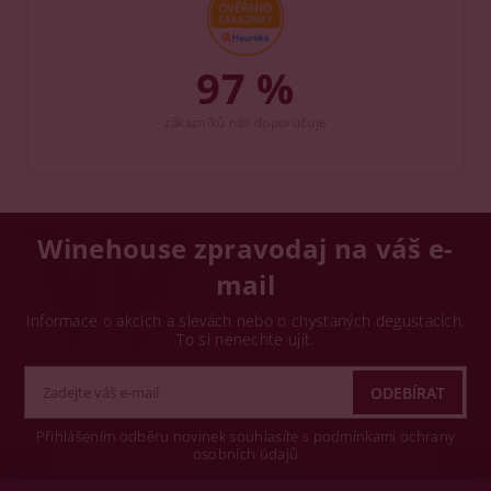
97 %
zákazníků nás doporučuje
Winehouse zpravodaj na váš e-
mail
Informace o akcích a slevách nebo o chystaných degustacích.
To si nenechte ujít.
Přihlášením odběru novinek souhlasíte s podmínkami ochrany
osobních údajů