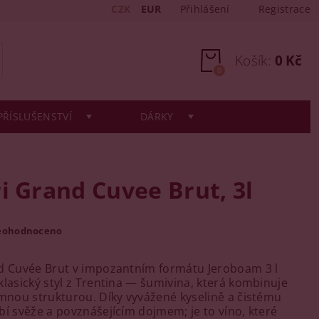
CZK
EUR
Přihlášení
Registrace
Košík:
0 Kč
0
PŘÍSLUŠENSTVÍ
DÁRKY
i Grand Cuvee Brut, 3l
eohodnoceno
d Cuvée Brut v impozantním formátu Jeroboam 3 l
klasický styl z Trentina — šumivina, která kombinuje
emnou strukturou. Díky vyvážené kyselině a čistému
bí svěže a povznášejícím dojmem; je to víno, které