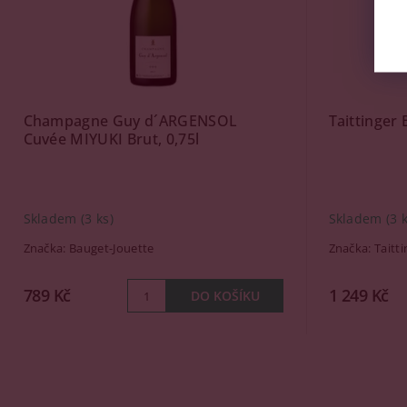
Champagne Guy d´ARGENSOL
Taittinger 
Cuvée MIYUKI Brut, 0,75l
Skladem
(3 ks)
Skladem
(3 
Značka:
Bauget-Jouette
Značka:
Taitt
789 Kč
1 249 Kč