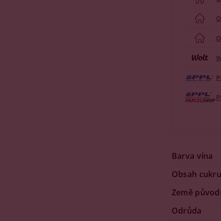
O
O
W
P
P
Barva vína
Obsah cukr
Země původ
Odrůda