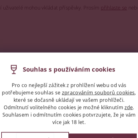
ní uživatelé mohou vkládat příspěvky. Prosím
přihlaste se
neb
Souhlas s používáním cookies
Pro co nejlepší zážitek z prohlížení webu od vás
Podobné produkty
potřebujeme souhlas se
zpracováním souborů cookies
,
které se dočasně ukládají ve vašem prohlížeči.
Odmítnutí volitelného cookies je možné kliknutím
zde
.
Kód:
15489
Souhlasem i odmítnutím cookies potvrzujete, že je vám
více jak 18 let.