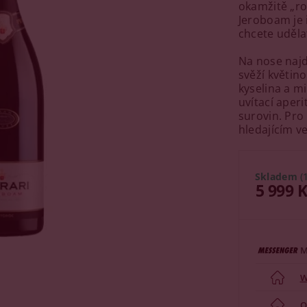
okamžitě „ro
Jeroboam je i
chcete uděla
Na nose najd
svěží květino
kyselina a mi
uvítací aperi
surovin. Pro
hledajícím v
Skladem
(
5 999 
M
W
O