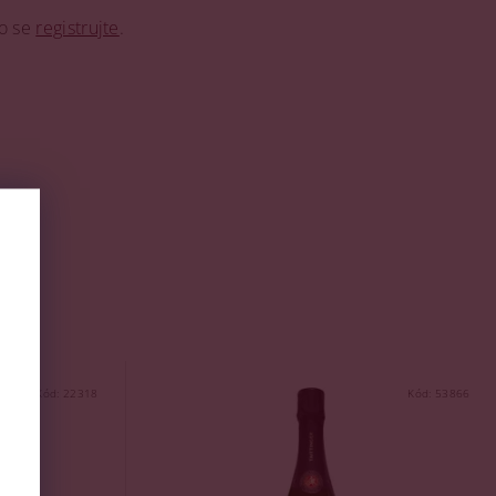
o se
registrujte
.
Kód:
22318
Kód:
53866