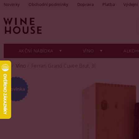
Novinky
Obchodní podmínky
Doprava
Platba
Výdejní
AKČNÍ NABÍDKA
VÍNO
ALKOH
Víno
Ferrari Grand Cuvee Brut, 3l