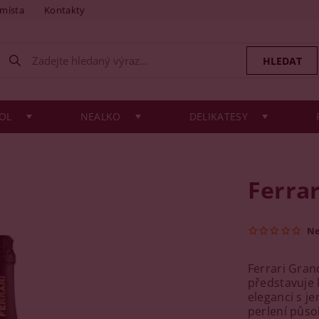
 místa
Kontakty
OL
NEALKO
DELIKATESY
Ferrar
N
Ferrari Gran
představuje 
eleganci s j
perlení půso