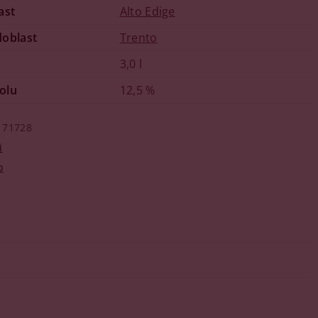
ast
Alto Edige
doblast
Trento
3,0 l
olu
12,5 %
71728
i
o