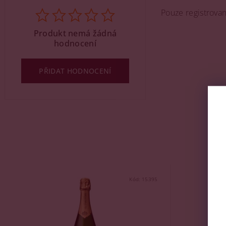
Pouze registrova
Produkt nemá žádná
hodnocení
PŘIDAT HODNOCENÍ
Kód:
15395