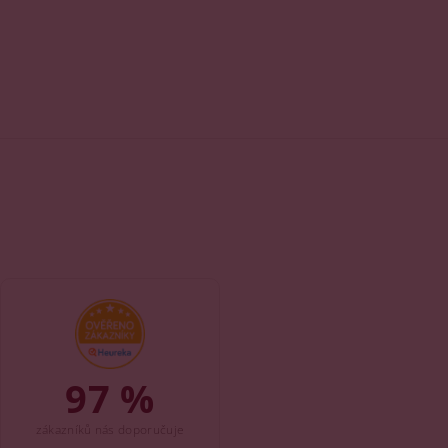
97 %
zákazníků nás doporučuje