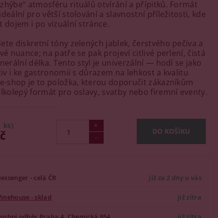
zhýbe“ atmosféru rituálů otvírání a přípitků. Formát
deální pro větší stolování a slavnostní příležitosti, kde
t dojem i po vizuální stránce.
ete diskret­ní tóny zelených jablek, čerstvého pečiva a
vé nuance; na patře se pak projeví citlivé perlení, čistá
nerální délka. Tento styl je univerzální — hodí se jako
tiv i ke gastronomii s důrazem na lehkost a kvalitu
 e-shop je to položka, kterou doporučit zákazníkům
elkolepý formát pro oslavy, svatby nebo firemní eventy.
1 ks)
Kč
essenger - celá ČR
již za 2 dny u vás
inehouse - sklad
již zítra
sobní odběr
Praha 4, Chemická 954
již zítra