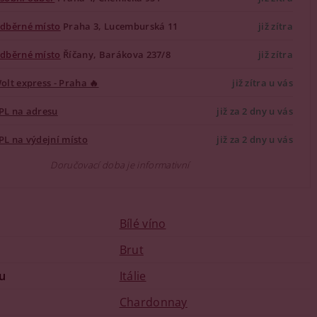
dběrné místo
Praha 3, Lucemburská 11
již zítra
dběrné místo
Říčany, Barákova 237/8
již zítra
olt express - Praha 🔥
již zítra u vás
PL na adresu
již za 2 dny u vás
PL na výdejní místo
již za 2 dny u vás
Doručovací doba je informativní
Bílé víno
u
Brut
u
Itálie
Chardonnay