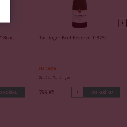
" Brut,
Taittinger Brut Réserve, 0,375l
Na cestě
Značka:
Taittinger
799 Kč