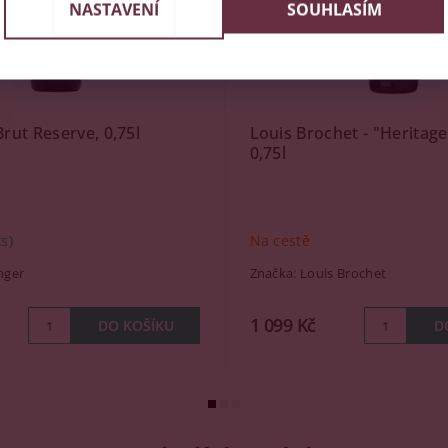
NASTAVENÍ
SOUHLASÍM
Brut Reserve, 0,75l
Louis Brochet - "Heritage
0,75l
ks)
Na cestě
inger
Značka:
Louis Brochet
1 099 Kč