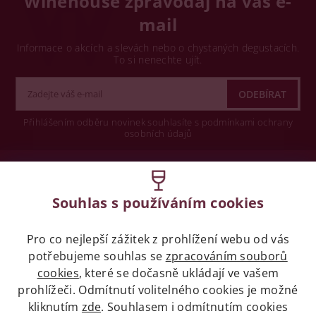
Winehouse zpravodaj na váš e-
mail
Informace o akcích a slevách nebo o chystaných degustacích.
To si nenechte ujít.
Přihlášením odběru novinek souhlasíte s podmínkami ochrany
osobních údajů
Wine concept s.r.o.
Souhlas s používáním cookies
Legislativa
Pro co nejlepší zážitek z prohlížení webu od vás
Zákaz prodeje alkoholických nápojů osobám
potřebujeme souhlas se
mladších 18 let.
zpracováním souborů
cookies
, které se dočasně ukládají ve vašem
prohlížeči. Odmítnutí volitelného cookies je možné
Naše služby
kliknutím
zde
. Souhlasem i odmítnutím cookies