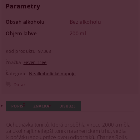
Parametry
Obsah alkoholu
Bez alkoholu
Objem lahve
200 ml
Kód produktu
97368
Značka
Fever-Tree
Kategorie
Nealkoholické nápoje
Dotaz
POPIS
ZNAČKA
DISKUZE
Ochutnávka toniků, která proběhla v roce 2000 a měla
za úkol najít nejlepší tonik na americkém trhu, vedla
k počátku spolupráce dvou odborníků. Charles Rolls,