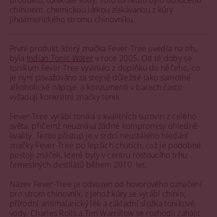
produktu, tonikové vody. Toto tonikum bylo ochuceno
chininem, chemickou látkou získávanou z kůry
jihoamerického stromu chinovníku​​.
První produkt, který značka Fever-Tree uvedla na trh,
byla
Indian Tonic Water
v roce 2005. Od té doby se
tonikum Fever-Tree vyvinulo z doplňku do něčeho, co
je nyní považováno za stejně důležité jako samotné
alkoholické nápoje, a konzumenti v barech často
vyžadují konkrétní značky tonik​.
Fever-Tree vyrábí tonika z kvalitních surovin z celého
světa, přičemž neuznává žádné kompromisy ohledně
kvality. Tento přístup je v srdci neustálého hledání
značky Fever-Tree po lepších chutích, což je podobné
postoji značek, které byly v centru rostoucího trhu
řemeslných destilátů během 2010. let​.
Název Fever-Tree je odvozen od hovorového označení
pro strom chinovník, z jehož kůry se vyrábí chinin,
přírodní antimalarický lék a základní složka tonikové
vody. Charles Rolls a Tim Warrillow se rozhodli zahájit