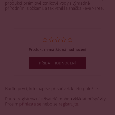
produkci prémiové tonikové vody s výhradně
přírodními složkami, a tak vznikla značka Fever-Tree​.
Produkt nemá žádná hodnocení
PŘIDAT HODNOCENÍ
Buďte první, kdo napíše příspěvek k této položce.
Pouze registrovaní uživatelé mohou vkládat příspěvky.
Prosím
přihlaste se
nebo se
registrujte
.