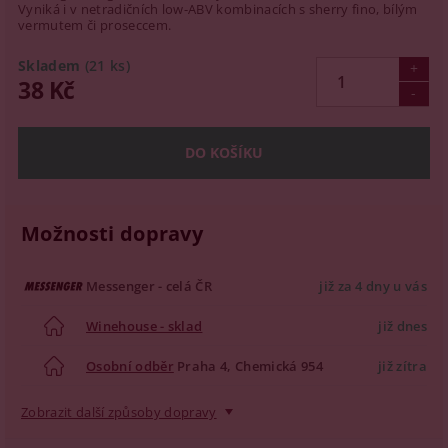
Vyniká i v netradičních low-ABV kombinacích s sherry fino, bílým
vermutem či proseccem.
Skladem
(21 ks)
38 Kč
Možnosti dopravy
Messenger - celá ČR
již za 4 dny u vás
Winehouse - sklad
již dnes
Osobní odběr
Praha 4, Chemická 954
již zítra
Zobrazit další způsoby dopravy