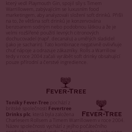
který vedl Playmouth Gin, spojil síly s Timem
Warrillowem, zabývajícím se luxusním food
marketingem, aby analyzovali složení soft drinků. Přišli
na to, že většina soft drinků je konzervována
benzoanem sodným nebo podobnou látkou a že je
velmi rozšířené použití levných citronových
dochucovadel (např. decanalu) a umělých sladidel
(jako je sacharin). Tato kombinace negativně ovlivňuje
chuť nápoje a odrazuje zákazníky. Rolls a Warrillow
tedy v roce 2004 začali vyrábět soft drinky obsahující
pouze přírodní a čerstvé ingredience.
Toniky Fever-Tree
pochází z
britské společnosti
Fevertree
Drinks plc
, která byla založena
Charlesem Rollsem a Timem Warrillowem v roce 2004.
Název společnosti vychází z jejího počátečního