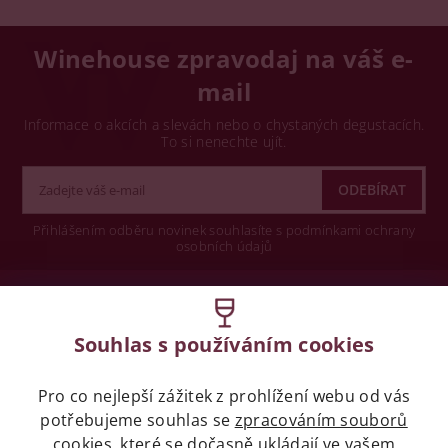
Winehouse zpravodaj na váš e-
mail
Informace o akcích a slevách nebo o chystaných degustacích.
To si nenechte ujít.
Přihlášením odběru novinek souhlasíte s podmínkami ochrany
osobních údajů
Wine concept s.r.o.
Souhlas s používáním cookies
Legislativa
Pro co nejlepší zážitek z prohlížení webu od vás
Zákaz prodeje alkoholických nápojů osobám
mladších 18 let.
potřebujeme souhlas se
zpracováním souborů
cookies
, které se dočasně ukládají ve vašem