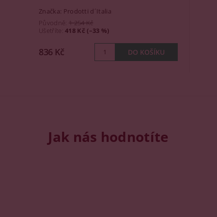
Značka:
Prodotti d´Italia
Původně:
1 254 Kč
Ušetříte
:
418 Kč (–33 %)
836 Kč
Jak nás hodnotíte