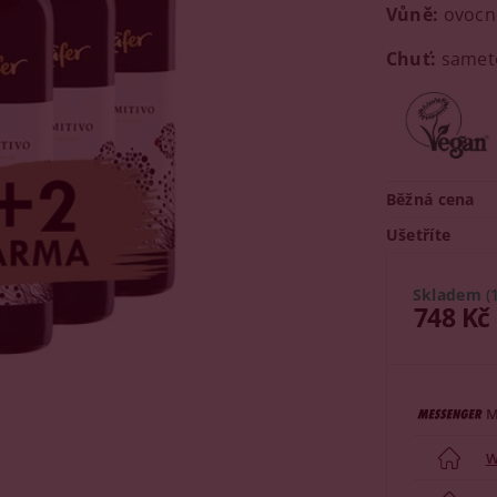
Vůně:
ovocné
Chuť:
sameto
Běžná cena
Ušetříte
Skladem
(
748 Kč
M
W