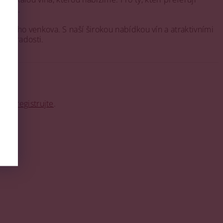
 dobu.
alského venkova. S naší širokou nabídkou vín a atraktivními
í a radosti.
o se
registrujte
.