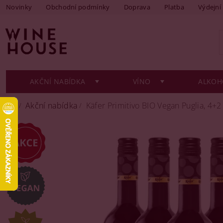
Novinky
Obchodní podmínky
Doprava
Platba
Výdejní
AKČNÍ NABÍDKA
VÍNO
ALKOH
Akční nabídka
Käfer Primitivo BIO Vegan Puglia, 4+2