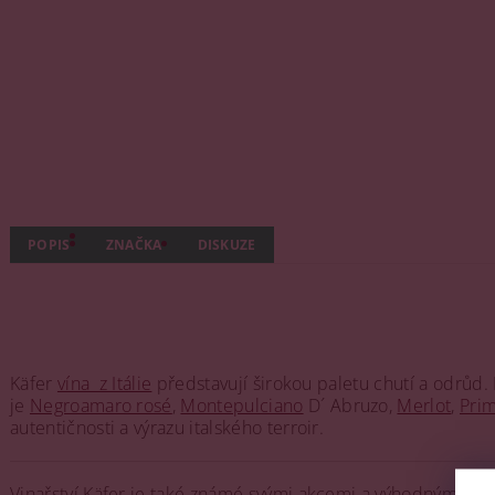
POPIS
ZNAČKA
DISKUZE
Käfer
vína z Itálie
představují širokou paletu chutí a odrůd.
je
Negroamaro rosé
,
Montepulciano
D´ Abruzo,
Merlot
,
Prim
autentičnosti a výrazu italského terroir.
Vinařství Käfer je také známé svými akcemi a výhodnými nabí