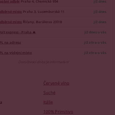
sobní odběr
Praha 4, Chemická 954
již dnes
dběrné místo
Praha 3, Lucemburská 11
již dnes
dběrné místo
Říčany, Barákova 237/8
již dnes
olt express - Praha 🔥
již dnes u vás
PL na adresu
již zítra u vás
PL na výdejní místo
již zítra u vás
Doručovací doba je informativní
Červené víno
u
Suché
u
Itálie
100% Primitivo