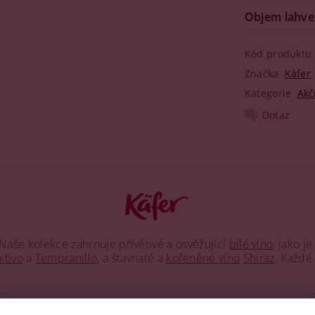
Objem lahve
Kód produktu
Značka
Käfer
Kategorie
Akč
Dotaz
 Naše kolekce zahrnuje přívětivé a osvěžující
bílé víno
, jako j
itivo
a
Tempranillo
, a šťavnaté a
kořeněné víno
Shiraz
. Každé
dkami. Využijte naši akci 4+2 zdarma a nechte se unést širokou