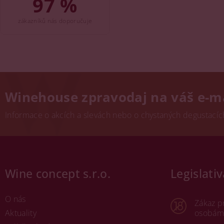
97 %
zákazníků nás doporučuje
Winehouse zpravodaj na váš e-m
Informace o akcích a slevách nebo o chystaných degustacích.
Wine concept s.r.o.
Legislativ
O nás
Zákaz p
Aktuality
osobám 