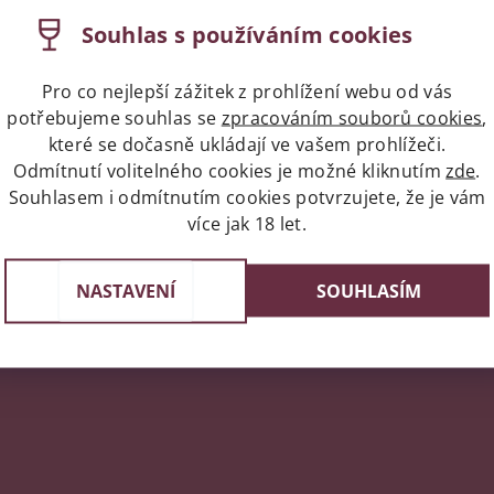
evy až 36%, která vám umožní si užít skvělé víno po dlouhou
Souhlas s používáním cookies
ková italská vína, která vás přenesou do slunného prostředí it
yberte si
víno Käfer
a dopřejte si výjimečný okamžik plný chut
Pro co nejlepší zážitek z prohlížení webu od vás
potřebujeme souhlas se
zpracováním souborů cookies
,
které se dočasně ukládají ve vašem prohlížeči.
Odmítnutí volitelného cookies je možné kliknutím
zde
.
napíše příspěvek k této položce.
Souhlasem i odmítnutím cookies potvrzujete, že je vám
více jak 18 let.
ní uživatelé mohou vkládat příspěvky. Prosím
přihlaste se
neb
NASTAVENÍ
SOUHLASÍM