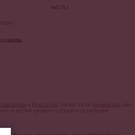
6x0,75 l
50291
ní nabídka
e
Chardonnay
a
Pinot Grigio
, bohaté a plné
červené víno
, jako
 víno je pečlivě vyrobeno s důrazem na zachování
 škálou vína, kterou nabízíme. Pro ty, kteří preferují