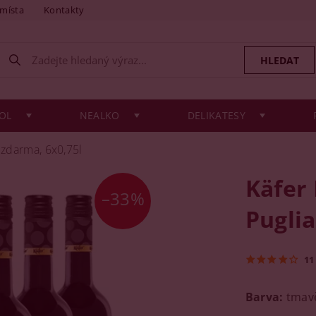
 místa
Kontakty
OL
NEALKO
DELIKATESY
 zdarma, 6x0,75l
Käfer
–33%
Puglia
11
Barva:
tmavě