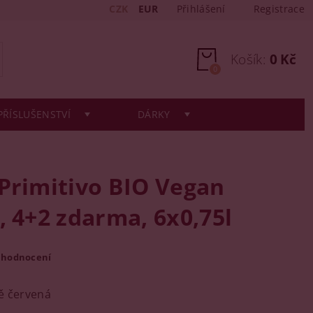
CZK
EUR
Přihlášení
Registrace
Košík:
0 Kč
0
PŘÍSLUŠENSTVÍ
DÁRKY
 Primitivo BIO Vegan
, 4+2 zdarma, 6x0,75l
 hodnocení
 červená