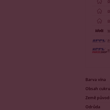
O
O
O
W
P
P
Barva vína
Obsah cukr
Země původ
Odrůda