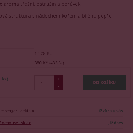
 aroma třešní, ostružin a borůvek
vá struktura s nádechem koření a bílého pepře
1 128 Kč
380 Kč
(–33 %)
1 ks)
essenger - celá ČR
již zítra u vás
inehouse - sklad
již dnes