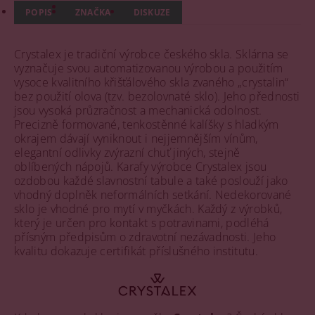
POPIS
ZNAČKA
DISKUZE
Crystalex je tradiční výrobce českého skla. Sklárna se
vyznačuje svou automatizovanou výrobou a použitím
vysoce kvalitního křišťálového skla zvaného „crystalin“
bez použití olova (tzv. bezolovnaté sklo). Jeho přednosti
jsou vysoká průzračnost a mechanická odolnost.
Precizně formované, tenkostěnné kalíšky s hladkým
okrajem dávají vyniknout i nejjemnějším vínům,
elegantní odlivky zvýrazní chuť jiných, stejně
oblíbených nápojů. Karafy výrobce Crystalex jsou
ozdobou každé slavnostní tabule a také poslouží jako
vhodný doplněk neformálních setkání. Nedekorované
sklo je vhodné pro mytí v myčkách. Každý z výrobků,
který je určen pro kontakt s potravinami, podléhá
přísným předpisům o zdravotní nezávadnosti. Jeho
kvalitu dokazuje certifikát příslušného institutu.