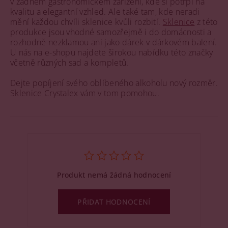
v žádném gastronomickém zařízení, kde si potrpí na
kvalitu a elegantní vzhled. Ale také tam, kde neradi
mění každou chvíli sklenice kvůli rozbití.
Sklenice
z této
produkce jsou vhodné samozřejmě i do domácnosti a
rozhodně nezklamou ani jako dárek v dárkovém balení.
U nás na e-shopu najdete širokou nabídku této značky
včetně různých sad a kompletů.
Dejte popíjení svého oblíbeného alkoholu nový rozměr.
Sklenice Crystalex vám v tom pomohou.
Produkt nemá žádná hodnocení
PŘIDAT HODNOCENÍ