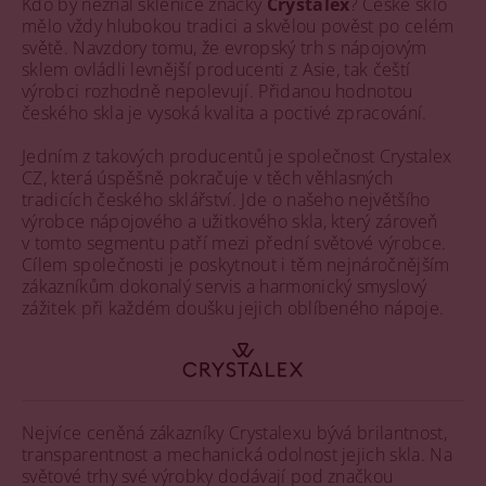
Kdo by neznal sklenice značky
Crystalex
? České sklo
mělo vždy hlubokou tradici a skvělou pověst po celém
světě. Navzdory tomu, že evropský trh s nápojovým
sklem ovládli levnější producenti z Asie, tak čeští
výrobci rozhodně nepolevují. Přidanou hodnotou
českého skla je vysoká kvalita a poctivé zpracování.
Jedním z takových producentů je společnost Crystalex
CZ, která úspěšně pokračuje v těch věhlasných
tradicích českého sklářství. Jde o našeho největšího
výrobce nápojového a užitkového skla, který zároveň
v tomto segmentu patří mezi přední světové výrobce.
Cílem společnosti je poskytnout i těm nejnáročnějším
zákazníkům dokonalý servis a harmonický smyslový
zážitek při každém doušku jejich oblíbeného nápoje.
Nejvíce ceněná zákazníky Crystalexu bývá brilantnost,
transparentnost a mechanická odolnost jejich skla. Na
světové trhy své výrobky dodávají pod značkou