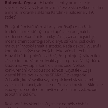
Bohemia Crystal
. Hlavními centry produkce je
severočeský Nový Bor, kde má české sklo velkou tradici
a menší moravská sklárna Karolinka, založená v 19.
století.
Při výrobě mistři této sklárny používají celou řadu
tradičních rukodělných postupů, ale i originální a
moderní dekorační techniky. Z nejvýznamnějších je
možné zmínit pantograph, diaryt, stříkání, pískování,
malování, vysoký smalt a sítotisk. Řada dekorů využívá i
kombinace výše uvedených dekoračních technik.
Hlavní krédo společnosti říká, že spokojený zákazník je
zásadním indikátorem kvality jejich práce. Velký důraz
kladou na výstupní kontrolu a inovace. Velkou
konkurenční výhodou společnosti Crystalex CZ je
vlastní křišťálová sklovina SPARKLE z kategorie
Cristallin, která vyniká svými optickými vlastnostmi —
vynikající brilancí, ale také dalšími vlastnostmi. Sklenice
jsou vysoce odolné při mytí v myčce a při vystavování
teplotním šokům.
Rozhodně by sklenice Crystalex neměly chybět