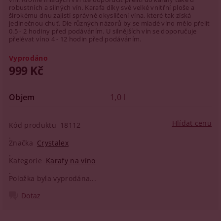
robustních a silných vín. Karafa díky své velké vnitřní ploše a
širokému dnu zajistí správné okysličení vína, které tak získá
jedinečnou chuť. Dle různých názorů by se mladé víno mělo přelít
0.5 - 2 hodiny před podáváním. U silnějších vín se doporučuje
přelévat víno 4 - 12 hodin před podáváním.
Vyprodáno
999 Kč
Objem
1,0 l
Hlídat cenu
Kód produktu
18112
Značka
Crystalex
Kategorie
Karafy na víno
Položka byla vyprodána...
Dotaz