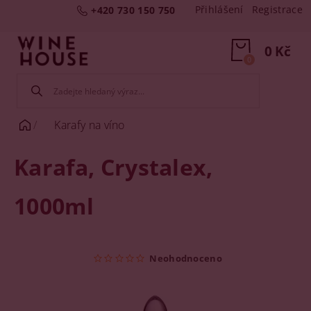
Přihlášení
Registrace
+420 730 150 750
0 Kč
0
Karafy na víno
Karafa, Crystalex,
1000ml
Neohodnoceno