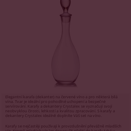
Elegantní karafa (dekanter) na červené víno a pro některá bílá
vína. Tvar je ideální pro pohodlné uchopení a bezpečné
servírování. Karafy a dekantery Crystalex se vyznačují svojí
neobvyklou čirosti, lehkostí a kvalitou zpracování. S karafy a
dekantery Crystalex ideálně doplníte Váš set na víno.
Karafy se nejčastěji používají k provzdušnění převážně mladších
vín. Kromě mladých vín lze doporučit přelití do karafy také u